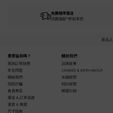
免費標準運送
消費滿額*即刻享受
新品
Site footer
需要協助嗎？
關於我們
查詢訂單狀態
品牌故事
常見問題
CHARLES & KEITH GROUP
聯絡我們
永續經營
預防詐騙
特許經營
會員專區
聯盟行銷
運送 & 訂單追蹤
退貨 & 換貨
尺寸指南