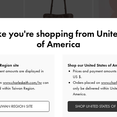
ike you're shopping from
Unite
of America
色
Reese 肩背包
-
濃縮咖啡棕
花朵
Region site
Shop our United States of Am
NT$ 2,390
ent amounts are displayed in
Prices and payment amounts 
US $
.
on
www.charleskeith.com/tw
can
Orders placed on
www.charl
d within Taiwan Region.
only be delivered within Unit
America.
AIWAN REGION SITE
SHOP UNITED STATES OF