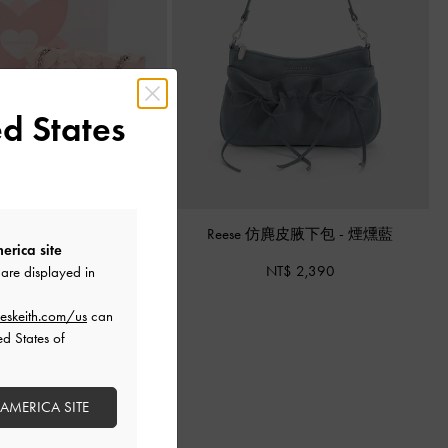
d States
肩背包禮盒
-
淡粉色
Reese 仿麂皮腋下包
-
煙燻藍
erica site
NT$ 2,990
NT$ 2,390
are displayed in
eskeith.com/us
can
ed States of
 AMERICA SITE