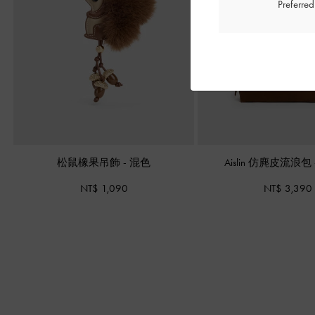
Preferre
松鼠橡果吊飾
-
混色
Aislin 仿麂皮流浪包
NT$ 1,090
NT$ 3,390