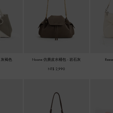
-
灰褐色
Noane 仿麂皮水桶包
-
岩石灰
Ree
NT$ 2,990