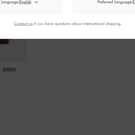
d Language:
Preferred Language:
Contact us
if you have questions about international shipping.
-
胡桃棕