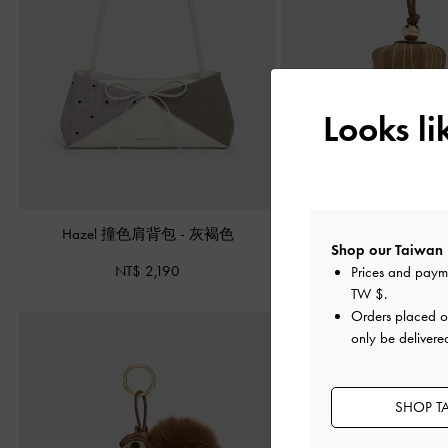
Looks l
Hazel 撞色肩背包
-
灰褐色
橡果吊飾
-
混
Shop our Taiwan 
NT$ 2,190
NT$ 890
Prices and paym
TW $
.
Orders placed 
only be delivere
SHOP T