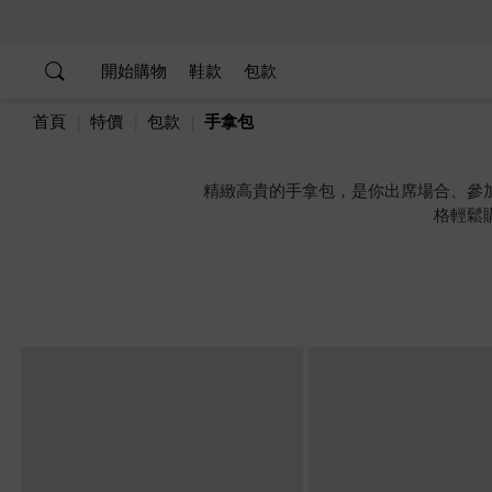
…
…
開始購物
鞋款
包款
首頁
特價
包款
手拿包
精緻高貴的手拿包，是你出席場合、參
格輕鬆