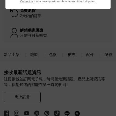
Contact us
if you have questions about international shipping.
免費退貨
7天内的訂單
解鎖獨家優惠
只需註冊新帳號
新品上架
鞋款
包款
皮夾
配件
送禮
Site footer
接收最新話題資訊
註冊帳號並訂閱電子報，時尚圈最新話題、產品上架資訊等
等，你想知道的都能在第一時間收到！
馬上註冊