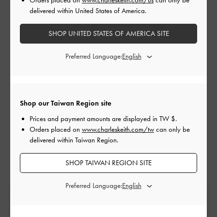
Orders placed on
www.charleskeith.com/us
can only be
delivered within United States of America.
條款與條件
SHOP UNITED STATES OF AMERICA SITE
Preferred Language:
返回目錄
需要協助嗎？請聯繫客戶服務部門
Shop our Taiwan Region site
寫信給我們
Prices and payment amounts are displayed in
TW $
.
Orders placed on
www.charleskeith.com/tw
can only be
delivered within Taiwan Region.
SHOP TAIWAN REGION SITE
Preferred Language:
免費標準運送
消費滿額*即刻享受