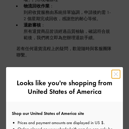
物流回收作業
：
到府收貨服務由系統排單協調，申請後約需 1-
2 個星期完成回收，感謝您的耐心等候。
退款審核
：
所有退貨商品皆須經過品質檢驗，確認符合規
範後，我們將立即為您辦理退款手續。
若有任何退貨流程上的疑問，歡迎隨時與客服團隊
聯繫。
如何申請退貨?
Looks like you're shopping from
United States of America
我該如何查詢退貨狀態？
什麼時候可以收到退款？
Shop our United States of America site
Prices and payment amounts are displayed in
US $
.
我可以換貨嗎？