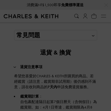
…
…
消費滿NT$1,500即享
免費標準運送
常見問題
退貨 & 換貨
退貨注意事項
希望您喜愛於CHARLES & KEITH所購買的商品。若
經鑑賞（請注意，鑑賞期非試用期）後仍感到不滿
意，請在收到商品的
7天內
申請免費退貨服務。
鑑賞期計算
：
自包裹配達隔日起算7個日曆天（含例假日）為
鑑賞期。如：4月1日寄達，鑑賞期限為4月8