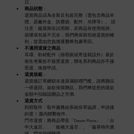
日。
商品狀態
：
退貨商品須為全新且包裝完整（需包含商品本
體、原廠外盒、防塵袋、配件、吊牌等）。 請
注意：鑑賞期非試用期，若商品有使用痕跡、
損壞或包裝不完全，我們將保留拒絕退貨的權
利，並需由您負擔運費將包裹寄回。
不適用退貨之商品
：
耳環、鞋材配件（除瑕疵或寄送錯誤外）基於
衛生考量恕不接受退貨，聯名系列商品亦不接
受退、換貨申請。
退貨規範
：
退貨後訂單總額未達原滿額禮門檻，請將贈品
一併退回。如欲保留贈品，我們將從您的退款
金額中扣除該贈品之市價。
退貨方式
：
到府取件：取件服務由系統排單協調，申請後
約需 1 週內聯繫收件。
門市退貨：將商品帶至「Dream Plaza」、「台
中大遠百」、「板橋大遠百」、「義享時尚廣
場」門市現場辦理