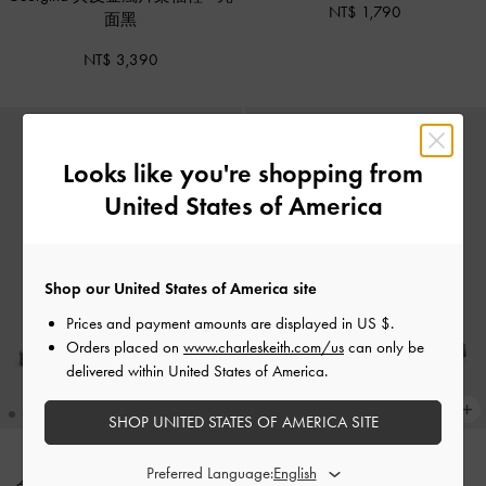
NT$ 1,790
面黑
NT$ 3,390
Looks like you're shopping from
United States of America
Shop our United States of America site
Prices and payment amounts are displayed in
US $
.
Orders placed on
www.charleskeith.com/us
can only be
delivered within United States of America.
SHOP UNITED STATES OF AMERICA SITE
Preferred Language:
官網限定