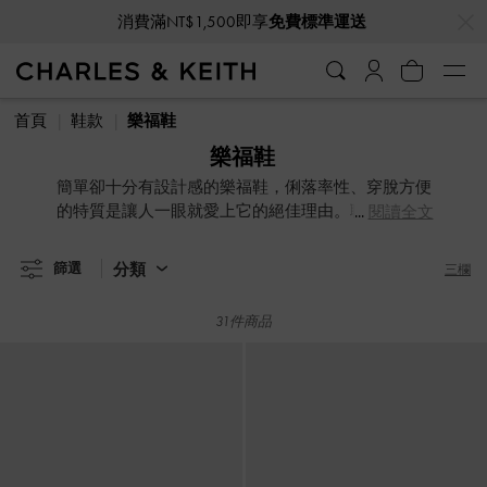
…
…
消費滿NT$1,500即享
免費標準運送
消費滿NT$1,500即享
免費標準運送
首頁
鞋款
樂福鞋
樂福鞋
簡單卻十分有設計感的樂福鞋，俐落率性、穿脫方便
的特質是讓人一眼就愛上它的絕佳理由。職場專業形
閱讀全文
象、文青氣息，或度假旅遊的休閒風格都能充分詮
釋，低調個性中隱約流露出的女人味，讓人更加無法
分類
篩選
三欄
抗拒它。除了經典深色款，還有紫丁香、森林綠與蘋
果紅等洋溢活力形象的飽滿色調等你體驗。
31件商品