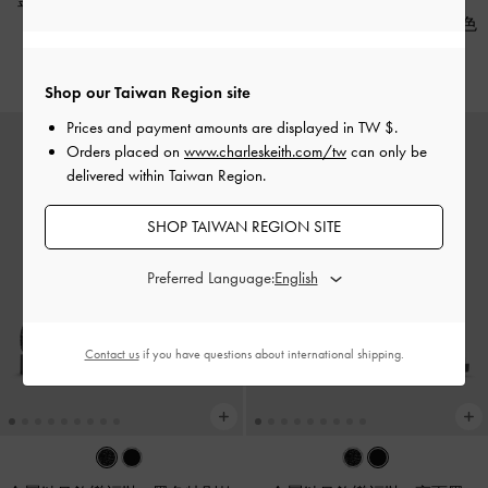
金屬釦帶樂福懶人鞋
-
亮面黑
Kiaya 微方頭厚底樂福鞋
-
黑色
NT$ 1,790
NT$ 2,090
Shop our Taiwan Region site
Prices and payment amounts are displayed in
TW $
.
Orders placed on
www.charleskeith.com/tw
can only be
delivered within Taiwan Region.
SHOP TAIWAN REGION SITE
Preferred Language:
Contact us
if you have questions about international shipping.