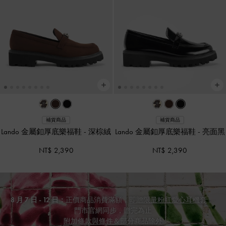
補貨商品
補貨商品
Lando 金屬釦厚底樂福鞋
-
深棕絨
Lando 金屬釦厚底樂福鞋
-
亮面黑
NT$ 2,390
NT$ 2,390
8 月 7 日 - 12 日：
正價商品消費滿額，
即贈限量粉紅愛心耳機套
。
門市官網同步，贈完為止
附加條款與條件＆部分商品除外