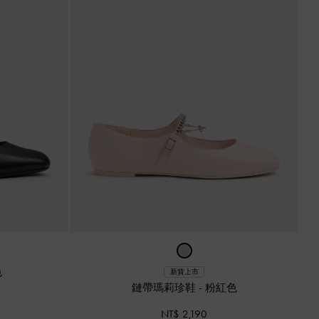
色
新貨上市
鏈帶瑪莉珍鞋
-
粉紅色
NT$ 2,190