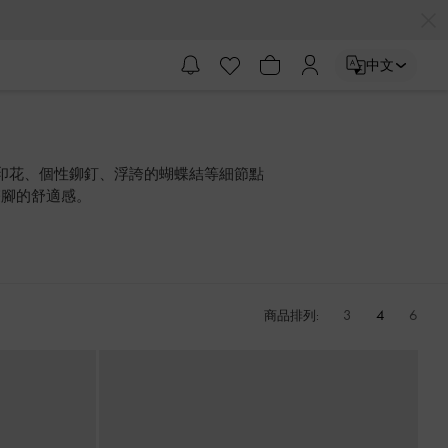
中文
印花、個性鉚釘、浮誇的蝴蝶結等細節點
雙腳的舒適感。
3
4
6
商品排列: