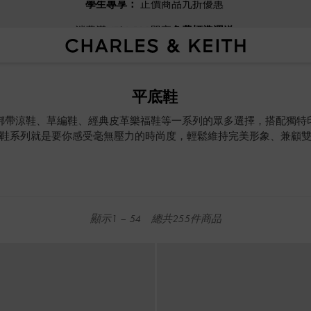
消費滿NT$1,500即享
免費標準運送
消費滿NT$1,500即享
免費標準運送
平底鞋
綁帶涼鞋、草編鞋、經典皮革樂福鞋等一系列的眾多選擇，搭配獨特
鞋系列就是要你感受毫無壓力的時尚度，輕鬆維持完美形象、兼顧
顯示
1
–
54
總共
255
件商品