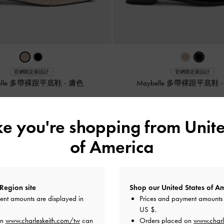
官網限定新設計
官網限定新設計
belle 多帶裸跟平底鞋
-
膚色
Maybelle 多帶裸跟平底鞋
NT$ 1,790
NT$ 1,790
ike you're shopping from
Unite
 7 日 - 12 日：
正價商品消費滿額，
即贈限量粉紅愛心耳機
of America
門市官網同步，贈完為止
附加條款與條件＆部分商品除外
Region site
Shop our United States of Am
ent amounts are displayed in
Prices and payment amounts 
US $
.
on
www.charleskeith.com/tw
can
Orders placed on
www.charl