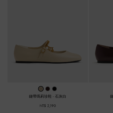
鏈帶瑪莉珍鞋
-
石灰白
NT$ 2,190