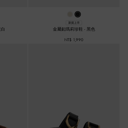
新貨上市
灰白
金屬釦瑪莉珍鞋
-
黑色
NT$ 1,990