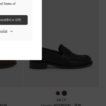
ed States of
 AMERICA SITE
新貨上市
棕絨
Griselda 鎖頭樂福鞋
-
黑色