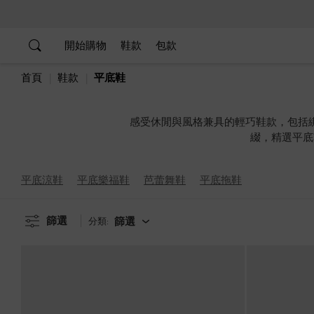
…
…
開始購物
鞋款
包款
首頁
鞋款
平底鞋
感受休閒與風格兼具的輕巧鞋款，包括
綴，精選平底
平底涼鞋
平底樂福鞋
芭蕾舞鞋
平底拖鞋
篩選
篩選
分類: