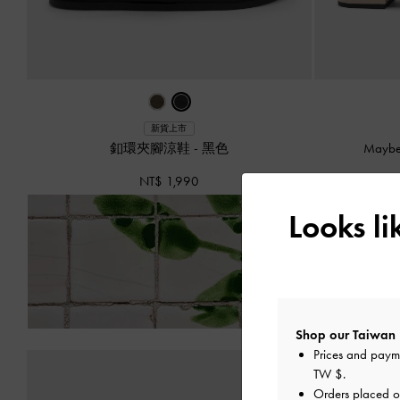
新貨上市
釦環夾腳涼鞋
-
黑色
May
NT$ 1,990
Looks l
8 月
Shop our Taiwan 
Prices and paym
TW $
.
Orders placed 