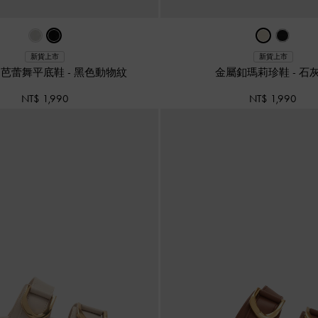
新貨上市
新貨上市
lda 芭蕾舞平底鞋
-
黑色動物紋
金屬釦瑪莉珍鞋
-
石
NT$ 1,990
NT$ 1,990