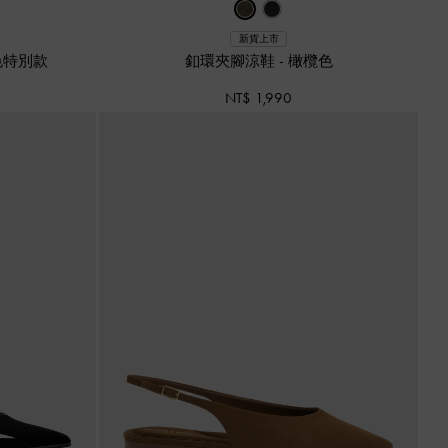
新貨上市
色特別款
釦環夾腳涼鞋
-
橄欖色
NT$ 1,990