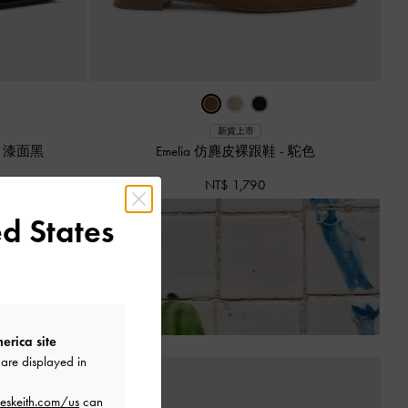
新貨上市
-
漆面黑
Emelia 仿麂皮裸跟鞋
-
駝色
NT$ 1,790
d States
套
。
erica site
are displayed in
eskeith.com/us
can