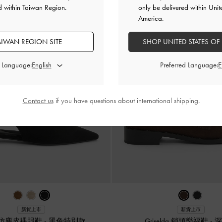
d within Taiwan Region.
only be delivered within Unit
America.
AIWAN REGION SITE
SHOP UNITED STATES OF
d Language:
Preferred Language:
Contact us
if you have questions about international shipping.
新貨上市
新貨上市
ia 仿麂皮裸跟鞋
-
黑色特別款
Griselda 鎖頭樂福鞋
-
深