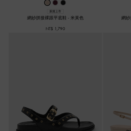
新貨上市
網紗拼接裸跟平底鞋
-
米黃色
網紗
NT$ 1,790