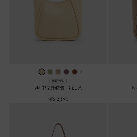
‹
›
‹
補貨商品
Lyla 中型托特包
-
奶油黃
L
NT$ 2,590