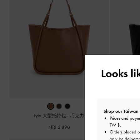
Looks l
Shop our Taiwan 
Lyla 大型托特包
-
巧克力
Prices and paym
TW $
.
NT$ 2,890
Orders placed 
only be delivere