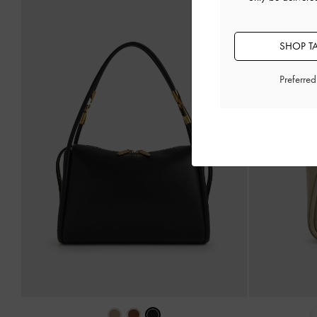
SHOP T
Preferre
‹