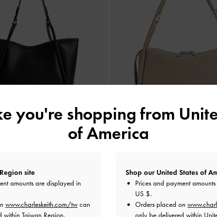
ike you're shopping from
Unite
of America
Region site
Shop our United States of Am
Lyla 大型托特包
-
黑色
新貨上市
ent amounts are displayed in
Prices and payment amounts 
Lyla 肩背包
-
灰褐
US $
.
NT$ 2,890
on
www.charleskeith.com/tw
can
Orders placed on
www.charl
NT$ 2,390
d within Taiwan Region.
only be delivered within Unit