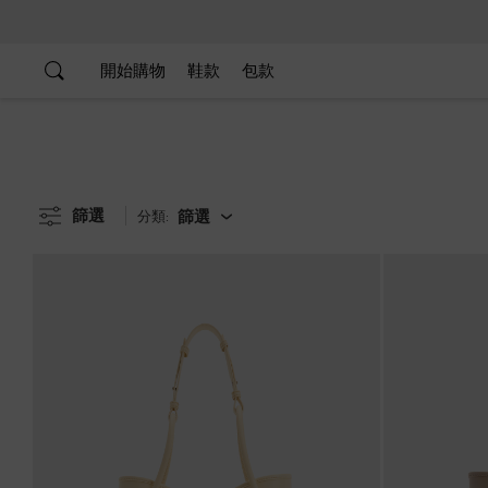
…
…
開始購物
鞋款
包款
篩選
篩選
分類: