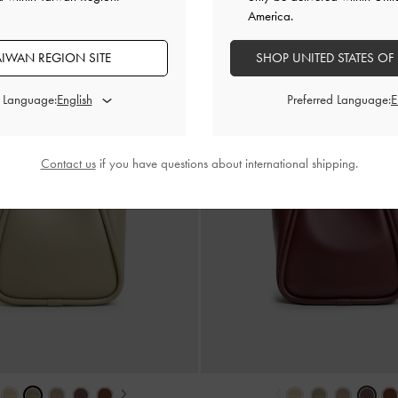
America.
AIWAN REGION SITE
SHOP UNITED STATES OF
d Language:
Preferred Language:
Contact us
if you have questions about international shipping.
›
‹