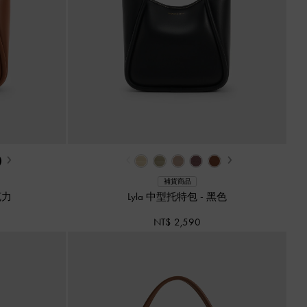
›
‹
›
補貨商品
克力
Lyla 中型托特包
-
黑色
NT$ 2,590