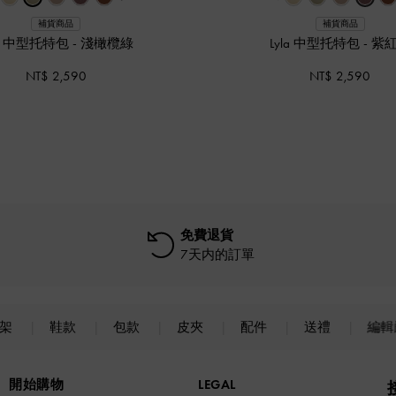
補貨商品
補貨商品
la 中型托特包
-
淺橄欖綠
Lyla 中型托特包
-
紫
NT$ 2,590
NT$ 2,590
免費退貨
7天内的訂單
上架
鞋款
包款
皮夾
配件
送禮
編輯
開始購物
LEGAL