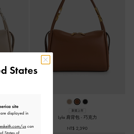
d States
erica site
新貨上市
are displayed in
色
Lyla 肩背包
-
巧克力
eskeith.com/us
can
NT$ 2,390
ed States of