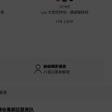
流行熱賣
紅莓
Lyla 大型托特包
-
濃縮咖啡棕
NT$ 2,890
解鎖獨家優惠
只需註冊新帳號
嚴選
接收最新話題資訊