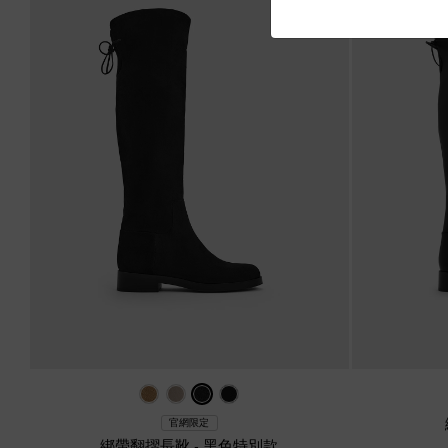
官網限定
綁帶翻摺長靴
-
黑色特別款