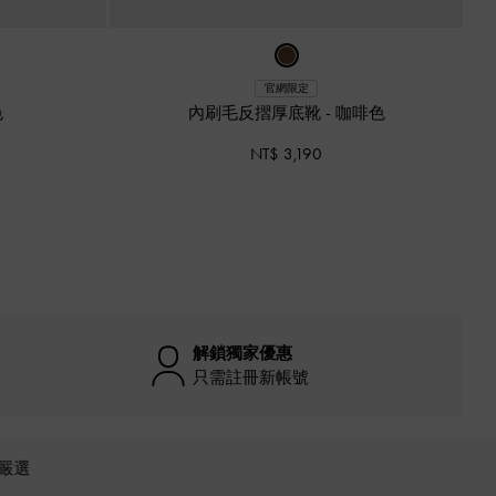
官網限定
色
內刷毛反摺厚底靴
-
咖啡色
NT$ 3,190
解鎖獨家優惠
只需註冊新帳號
嚴選