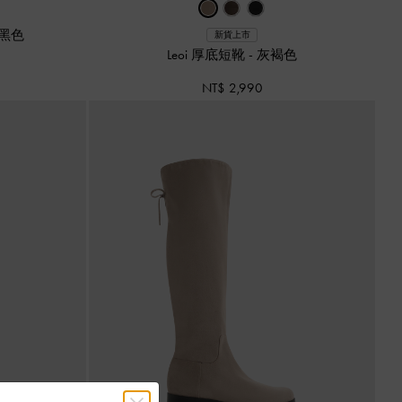
黑色
新貨上市
Leoi 厚底短靴
-
灰褐色
NT$ 2,990