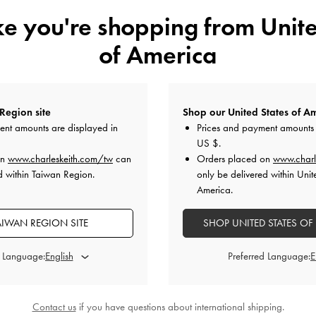
ike you're shopping from
Unite
of America
Leoi 厚底短靴
-
黑色
新貨上市
Region site
Shop our United States of Am
綁帶翻摺長靴
-
駝
NT$ 2,990
ent amounts are displayed in
Prices and payment amounts 
NT$ 3,390
US $
.
on
www.charleskeith.com/tw
can
Orders placed on
www.charl
d within Taiwan Region.
only be delivered within Unit
 7 日 - 12 日：
正價商品消費滿額，
即贈限量粉紅愛心耳機
America.
門市官網同步，贈完為止
AIWAN REGION SITE
SHOP UNITED STATES OF
附加條款與條件＆部分商品除外
d Language:
Preferred Language:
Contact us
if you have questions about international shipping.