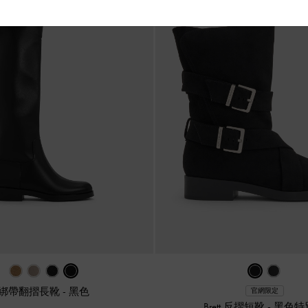
綁帶翻摺長靴
-
黑色
官網限定
Brett 反摺短靴
-
黑色特