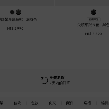
型綁帶厚底短靴
-
深灰色
官網限定
尖頭細跟長靴
-
黑
NT$ 2,990
NT$ 3,390
免費退貨
7天内的訂單
上架
鞋款
包款
皮夾
配件
送禮
編輯