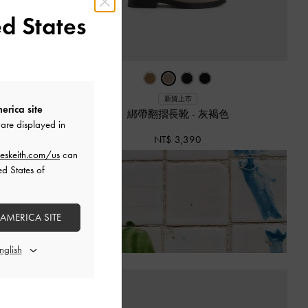
d States
新貨上市
erica site
色
綁帶翻摺長靴
-
灰褐色
are displayed in
NT$ 3,390
eskeith.com/us
can
ed States of
套
。
 AMERICA SITE