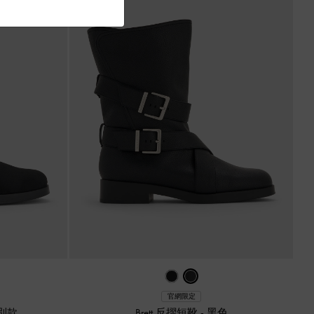
官網限定
別款
Brett 反摺短靴
-
黑色