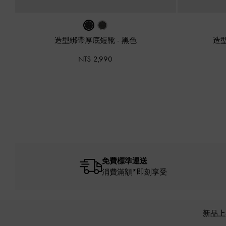
造型綁帶厚底短靴
-
黑色
造
NT$ 2,990
免費標準運送
消費滿額*即刻享受
新品