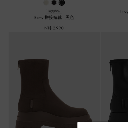
Im
補貨商品
Remy 拼接短靴
-
黑色
NT$ 2,990