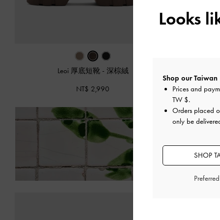
Looks l
Leoi 厚底短靴
-
深棕絨
Shop our Taiwan 
NT$ 2,990
Prices and paym
TW $
.
Orders placed 
only be delivere
8 月
SHOP T
Preferre