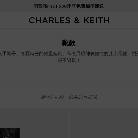
消費滿NT$1,500即享
免費標準運送
消費滿NT$1,500即享
免費標準運送
靴款
入手靴子。春夏時分的輕盈短靴、秋冬展現帥氣個性的膝上長靴，甜
絕不過氣！
顯示
1
–
20
總共
20
件商品