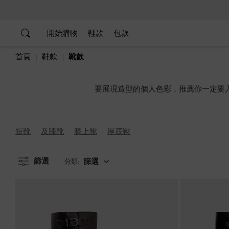
…
…
開始購物
鞋款
包款
首頁
鞋款
靴款
要展現造型的個人色彩，推薦你一定要
短靴
及膝靴
膝上靴
厚底靴
篩選
篩選
分類: