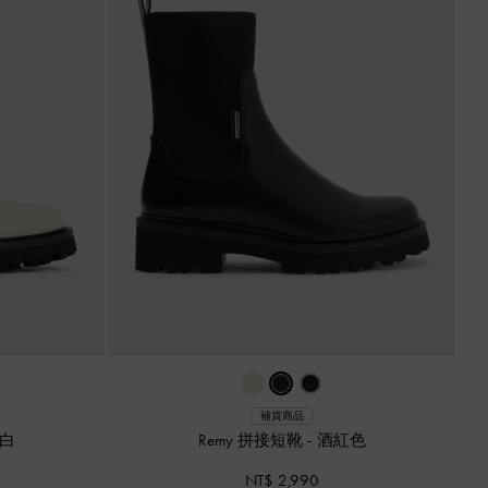
補貨商品
白
Remy 拼接短靴
-
酒紅色
NT$ 2,990