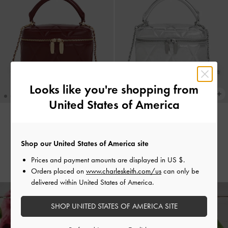
Looks like you're shopping from
United States of America
補貨商品
補貨商品
Arwen 箱型鏈條包
-
酒紅色
Arwen 箱型鏈條包
-
銀色
Shop our United States of America site
Prices and payment amounts are displayed in
US $
.
NT$ 1,890
NT$ 1,890
Orders placed on
www.charleskeith.com/us
can only be
delivered within United States of America.
SHOP UNITED STATES OF AMERICA SITE
8 月 7 日 - 12 日：
正價商品消費滿額，
即贈限量粉紅愛心耳機套
。
門市官網同步，贈完為止