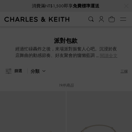
…
…
消費滿NT$1,500即享
免費標準運送
消費滿NT$1,500即享
免費標準運送
派對包款
經過忙碌轟炸之後，來場派對振奮人心吧。沉浸於夜
店舞曲的動感節奏、好友聚會的慵懶藍調，隨著不同
閱讀全文
主題氛圍挑選一款精巧小包前往，享受微醺氛圍帶來
的美好心情。
分類
篩選
三欄
19件商品