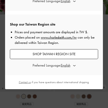
Preferred Language:
附加條款與條件＆部分商品除外
Shop our Taiwan Region site
Prices and payment amounts are displayed in
TW $
.
Orders placed on
www.charleskeith.com/tw
can only be
delivered within Taiwan Region.
SHOP TAIWAN REGION SITE
Preferred Language:
Contact us
if you have questions about international shipping.
補貨商品
補貨商品