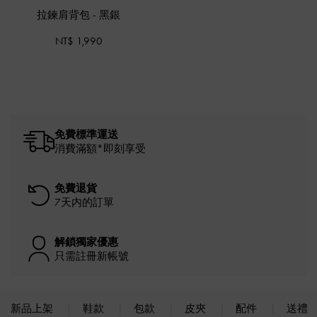
拉鍊肩背包
-
黑銀
NT$ 1,990
免費標準運送
消費滿額*即刻享受
免費退貨
7天内的訂單
解鎖獨家優惠
只需註冊新帳號
新品上架
鞋款
包款
皮夾
配件
送禮