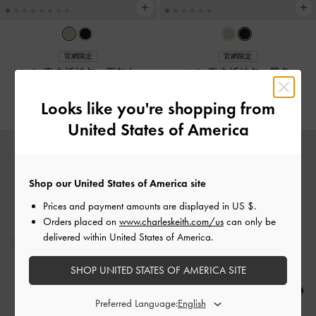
官網限定
官網限定
Jody 真皮托特包
-
石灰白
Jody 真皮托特包
-
黑色
NT$ 4,490
NT$ 4,490
Looks like you're shopping from
United States of America
Shop our United States of America site
Prices and payment amounts are displayed in
US $
.
Orders placed on
www.charleskeith.com/us
can only be
delivered within United States of America.
SHOP UNITED STATES OF AMERICA SITE
Preferred Language: