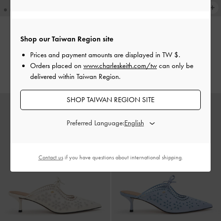
Shop our Taiwan Region site
真皮水鑽釦裸跟鞋
-
白色
真皮水鑽釦裸跟鞋
-
漆面黑
Prices and payment amounts are displayed in
TW $
.
Orders placed on
www.charleskeith.com/tw
can only be
NT$ 2,990
NT$ 2,990
delivered within Taiwan Region.
SHOP TAIWAN REGION SITE
Preferred Language:
Contact us
if you have questions about international shipping.