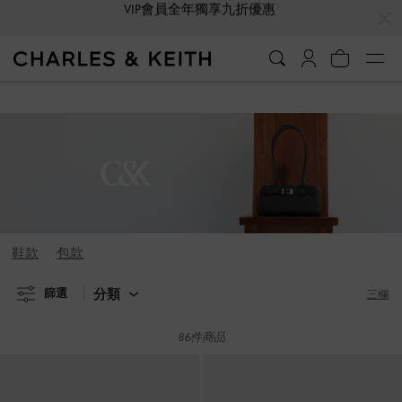
…
…
7天免費退貨鑑賞期
7天免費退貨鑑賞期
鞋款
包款
分類
篩選
三欄
86件商品