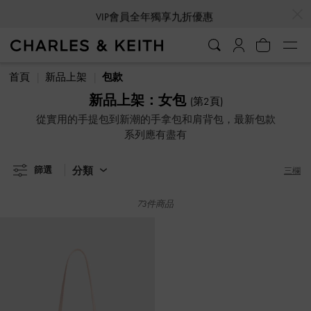
…
…
VIP會員全年獨享九折優惠
VIP會員全年獨享九折優惠
首頁
新品上架
包款
新品上架：女包
(第2頁)
從實用的手提包到新潮的手拿包和肩背包，最新包款
系列應有盡有
分類
篩選
三欄
73件商品