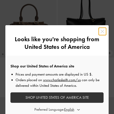
Looks like you're shopping from
United States of America
Shop our United States of America site
新貨上市
新貨上市
Prices and payment amounts are displayed in
US $
.
Britton 格紋手提包
-
混色
Zephyr 托特包
-
黑色
Orders placed on
www.charleskeith.com/us
can only be
delivered within United States of America.
NT$ 2,790
NT$ 3,390
SHOP UNITED STATES OF AMERICA SITE
Preferred Language: