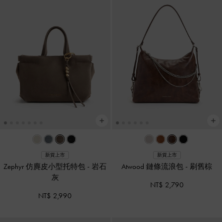
新貨上市
新貨上市
Zephyr 仿麂皮小型托特包
-
岩石
Atwood 鏈條流浪包
-
刷舊棕
灰
NT$ 2,790
NT$ 2,990