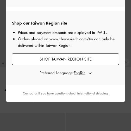
Shop our Taiwan Region site
Prices and payment amounts are displayed in
TW $
.
Orders placed on
www.charleskeith.com/tw
can only be
delivered within Taiwan Region.
SHOP TAIWAN REGION SITE
Preferred Language:
新貨上市
新貨上市
Zephyr 仿麂皮托特包
-
岩石灰
Zephyr 小型托特包
-
奶油色
Contact us
if you have questions about international shipping.
NT$ 3,590
NT$ 2,790