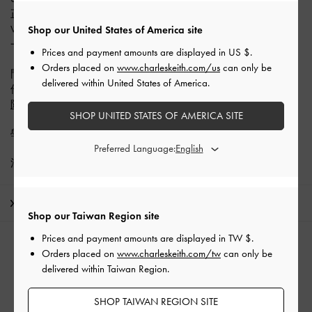
正價商品消費滿額，
即贈限量粉紅愛心耳機套
VIP會員：滿NT$2,000
Shop our United States of America site
一般會員：滿NT$3,600
Prices and payment amounts are displayed in
US $
.
Orders placed on
www.charleskeith.com/us
can only be
門市官網活動同步但互不累計，數量有限，贈完為止；符合條
delivered within United States of America.
件之訂單，將於結帳時自動套用優惠。
附加條款與條件
＆部分商品除外。
SHOP UNITED STATES OF AMERICA SITE
學生專享正價商品
九折
優惠
Preferred Language:
消費滿NT$1,500即享
免費標準運送
運送 & 退貨
Shop our Taiwan Region site
Prices and payment amounts are displayed in
TW $
.
相關類別
Orders placed on
www.charleskeith.com/tw
can only be
delivered within Taiwan Region.
黑色 票卡夾
黑色 皮夾
票卡夾
SHOP TAIWAN REGION SITE