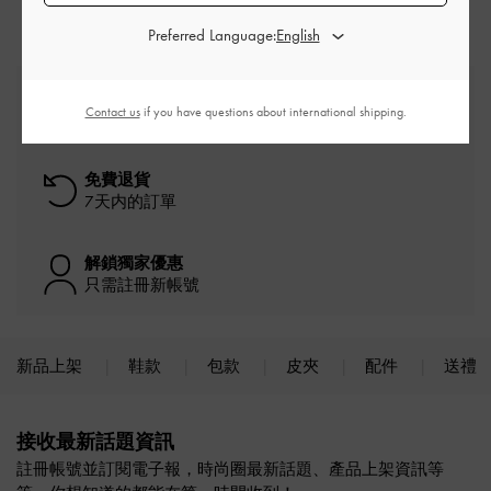
Preferred Language:
免費標準運送
Contact us
if you have questions about international shipping.
消費滿額*即刻享受
免費退貨
7天内的訂單
解鎖獨家優惠
只需註冊新帳號
新品上架
鞋款
包款
皮夾
配件
送禮
Site footer
接收最新話題資訊
註冊帳號並訂閱電子報，時尚圈最新話題、產品上架資訊等