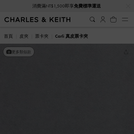
…
…
消費滿NT$1,500即享
免費標準運送
首頁
皮夾
票卡夾
Carli 真皮票卡夾
更多類似款