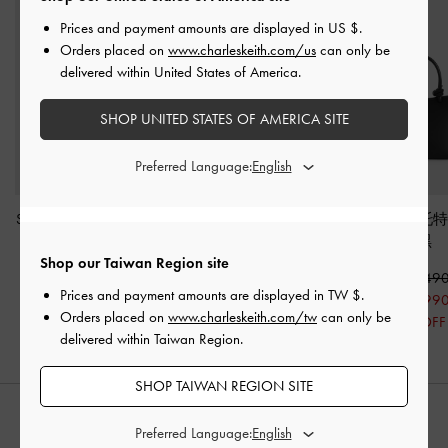
Prices and payment amounts are displayed in
US $
.
Orders placed on
www.charleskeith.com/us
can only be
delivered within United States of America.
SHOP UNITED STATES OF AMERICA SITE
Preferred Language:
Sianna 軟質抽繩托特包
Behn 圓釦小型托特包
-
Sabine 綁結托
-
黑色
黑色
致黑
Shop our Taiwan Region site
NT$ 2,990
NT$ 2,390
NT$ 2,49
Prices and payment amounts are displayed in
TW $
.
NT$ 1,490
NT$ 1,670
NT$ 1,99
Orders placed on
www.charleskeith.com/tw
can only be
50% OFF
30% OFF
20% OFF
delivered within Taiwan Region.
SHOP TAIWAN REGION SITE
推薦搭配
Preferred Language: