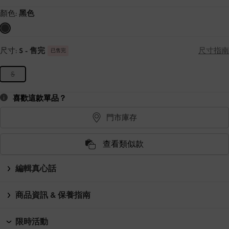
顏色:
黑色
尺寸:
S
- 售完
尺寸指南
已售完
S
喜歡這款單品？
門市庫存
查看類似款
編輯真心話
商品資訊 & 保養指南
限時活動