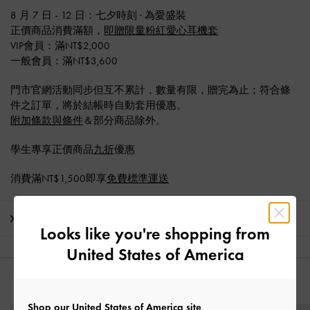
8 月 7 日 - 12 日：七夕時刻 · 為愛盛裝​
正價商品消費滿額，
即贈限量粉紅愛心耳機套
VIP會員：滿NT$2,000
一般會員：滿NT$3,600
門市官網活動同步但互不累計，數量有限，贈完為止；符合條
件之訂單，將於結帳時自動套用優惠。
附加條款與條件
＆部分商品除外。
學生專享正價商品
九折
優惠
消費滿NT$1,500即享
免費標準運送
運送 & 退貨
Looks like you're shopping from
United States of America
猜你喜歡
Shop our United States of America site