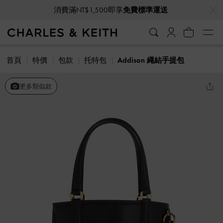
…
…
消費滿NT$1,500即享
免費標準運送
首頁
特價
包款
托特包
Addison 繩結手提包
更多類似款