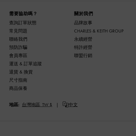
Site footer
需要協助嗎？
關於我們
查詢訂單狀態
品牌故事
常見問題
CHARLES & KEITH GROUP
聯絡我們
永續經營
預防詐騙
特許經營
會員專區
聯盟行銷
運送 & 訂單追蹤
退貨 & 換貨
尺寸指南
商品保養
地區:
台灣地區,
TW $
中文