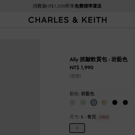
消費滿NT$1,500即享
免費標準運送
Ally 抓皺軟質包
- 岩藍色
NT$ 1,990
(含稅)
顏色:
岩藍色
尺寸:
S
- 售完
已售完
S