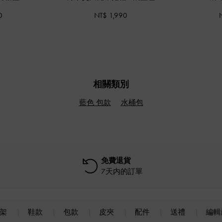
0
NT$ 1,990
相關類別
藍色 包款
水桶包
免費退貨
7天内的訂單
上架
鞋款
包款
皮夾
配件
送禮
編輯