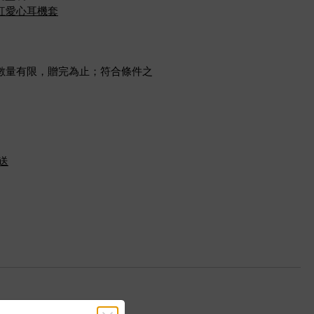
紅愛心耳機套
數量有限，贈完為止；符合條件之
。
。
送