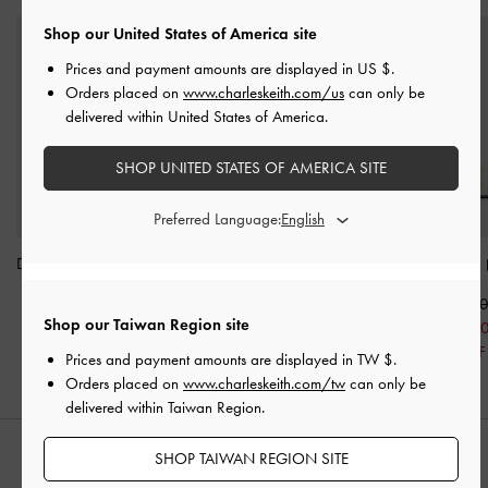
Shop our United States of America site
Prices and payment amounts are displayed in
US $
.
Orders placed on
www.charleskeith.com/us
can only be
delivered within United States of America.
SHOP UNITED STATES OF AMERICA SITE
Preferred Language:
Dove 雙帶平底拖鞋
-
白
Aelin 金屬釦粗帶拖鞋
-
雙扭結拖鞋
-
色
白色
NT$ 1,79
Shop our Taiwan Region site
NT$ 1,590
NT$ 1,990
NT$ 1,25
30% OFF
Prices and payment amounts are displayed in
TW $
.
Orders placed on
www.charleskeith.com/tw
can only be
delivered within Taiwan Region.
SHOP TAIWAN REGION SITE
推薦搭配