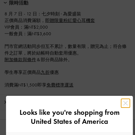
限時活動
8 月 7 日 - 12 日：七夕時刻 · 為愛盛裝​
正價商品消費滿額，
即贈限量粉紅愛心耳機套
VIP會員：滿NT$2,000
一般會員：滿NT$3,600
門市官網活動同步但互不累計，數量有限，贈完為止；符合條
件之訂單，將於結帳時自動套用優惠。
附加條款與條件
＆部分商品除外。
學生專享正價商品
九折
優惠
消費滿NT$1,500即享
免費標準運送
運送 & 退貨
Looks like you're shopping from
United States of America
猜你喜歡