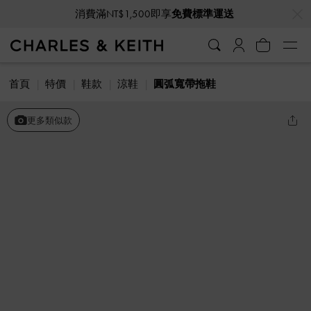
…
…
消費滿NT$1,500即享
免費標準運送
首頁
特價
鞋款
涼鞋
圓弧寬帶拖鞋
更多類似款