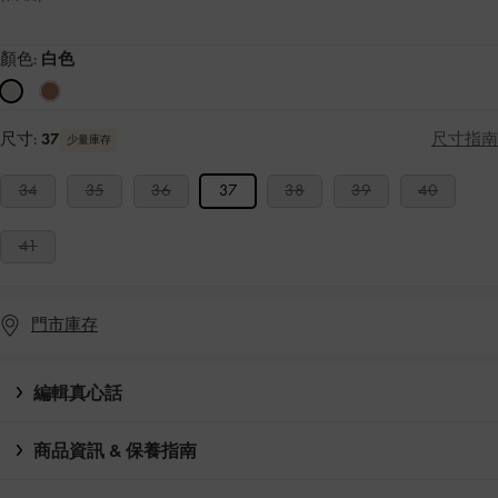
顏色:
白色
尺寸:
37
尺寸指南
少量庫存
34
35
36
37
38
39
40
41
門市庫存
編輯真心話
商品資訊 & 保養指南