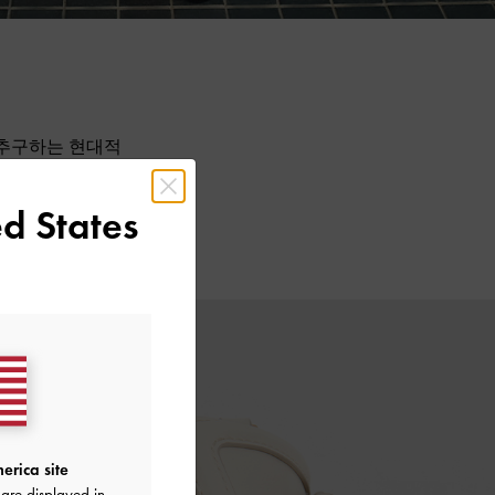
 추구하는 현대적
루어, 이 아이템
 톤 외에도, 다
d States
디자인부터 넉넉한
인인되었습니다.
erica site
are displayed in