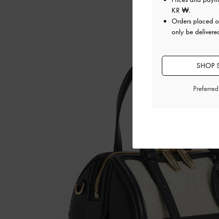
KR ₩
.
Orders placed 
only be delivere
SHOP 
Preferre