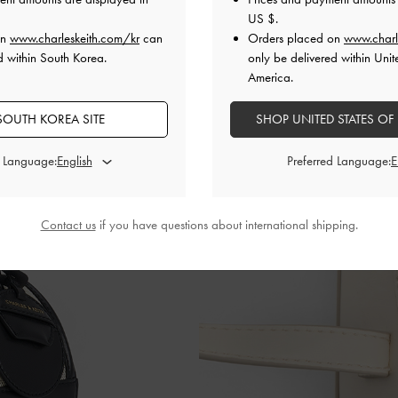
US $
.
on
www.charleskeith.com/kr
can
Orders placed on
www.charl
d within South Korea.
only be delivered within Unit
America.
SOUTH KOREA SITE
SHOP UNITED STATES OF
d Language:
Preferred Language:
Contact us
if you have questions about international shipping.