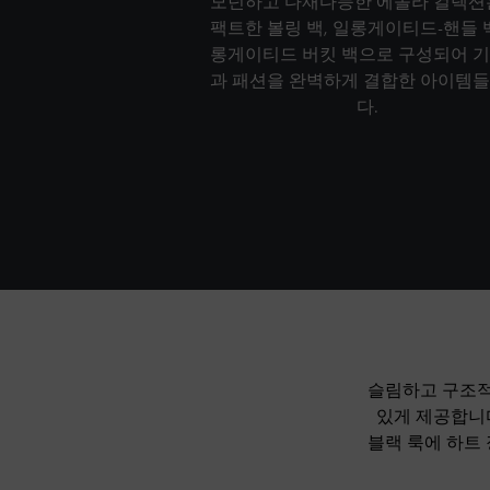
모던하고 다재다능한 에놀라 컬렉션
팩트한 볼링 백, 일롱게이티드-핸들 백
롱게이티드 버킷 백으로 구성되어 
과 패션을 완벽하게 결합한 아이템
다.
슬림하고 구조적
있게 제공합니
블랙 룩에 하트