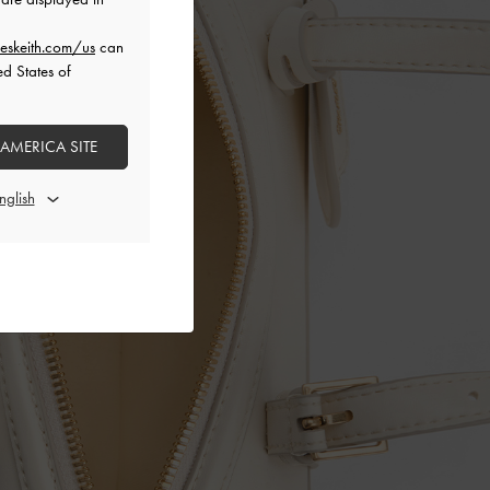
eskeith.com/us
can
ed States of
 AMERICA SITE