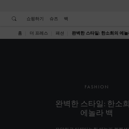
…
…
쇼핑하기
슈즈
백
홈
더 프레스
패션
완벽한 스타일: 한소희의 에놀
FASHION
완벽한 스타일: 한소
에놀라 백