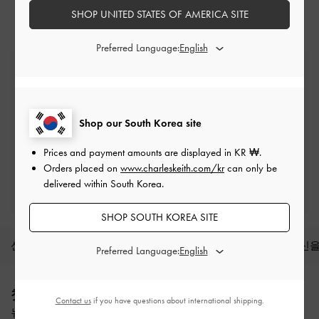
SHOP UNITED STATES OF AMERICA SITE
Preferred Language:
무료 표준 배송
최소 구매 금액 이상 주문 시*
Shop our South Korea site
반품 및 교환
배송 후 7일 이내
Prices and payment amounts are displayed in
KR ₩
.
Orders placed on
www.charleskeith.com/kr
can only be
프리빌리지 멤버십 자격 조건
delivered within South Korea.
최소 구매 금액: ₩200,000 이상
SHOP SOUTH KOREA SITE
신상품
슈즈
백
지갑
액세서리
당신을
Preferred Language:
Site footer
첫 구매 10% 할인 혜택
Contact us
if you have questions about international shipping.
뉴스레터 구독과 계정 생성 시 적용됩니다.