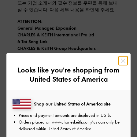
또는 기업 소개서와 필수 정보를 우편을 통해 보내
실 수 있습니다. 다음 세부 내용을 확인해 주세요.
ATTENTION:
General Manager, Expansion
CHARLES & KEITH International Pte Ltd
6 Tai Seng Link
CHARLES & KEITH Group Headquarters
Level 8
Singapore 534101
Looks like you're shopping from
정보가 불충할 경우 프랜차이즈 평가가 지연 될 수
United States of America
있습니다. 당사는 모든 문의 사항에 답변하지 않을
수 있습니다. 접수된 정보는 내부 용도로만 사용되
며 허가되지 않은 제 3자에게 공개되지 않습니다.
귀하의 접수된 문의 사항에 대한 내용과 접수된 서
Shop our United States of America site
류는 반환되지 않습니다. CHARLES & KEITH에 대한
귀하의 관심에 감사 드립니다.
Prices and payment amounts are displayed in
US $
.
Orders placed on
www.charleskeith.com/us
can only be
delivered within United States of America.