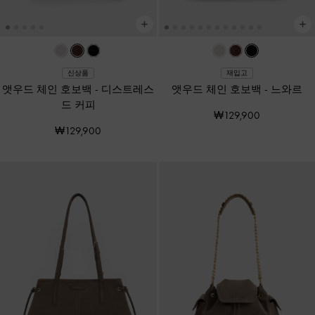
신상품
재입고
앳우드 체인 호보백
-
디스트레스
앳우드 체인 호보백
-
느와르
드 커피
₩129,900
₩129,900