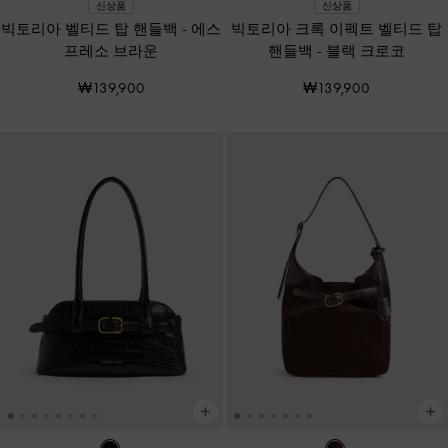
신상품
신상품
빅토리아 벨티드 탑 핸들백
-
에스
빅토리아 크록 이펙트 벨티드 탑
프레소 브라운
핸들백
-
블랙 크로코
₩139,900
₩139,900