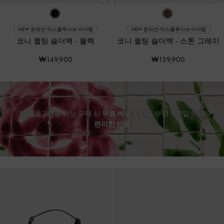
NEW 온라인-익스클루시브 아이템
NEW 온라인-익스클루시브 아이템
코니 퀼팅 숄더백
-
블랙
코니 퀼팅 숄더백
-
스톤 그레이
₩149,900
₩159,900
전 제품 7만원 이상 구매 시
무료 배송
& 상품 수령 후 7일 이내
편리한 반품