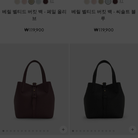
+1
+1
베릴 벨티드 버킷 백
-
페일 올리
베릴 벨티드 버킷 백
-
씨솔트 블
브
루
₩119,900
₩119,900