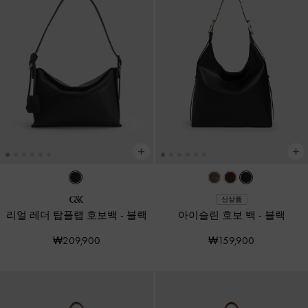
신상품
리얼 레더 탑플랩 호보백
-
블랙
아이슬린 호보 백
-
블랙
₩209,900
₩159,900