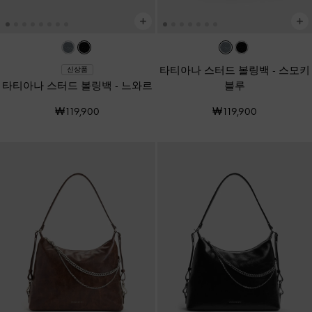
타티아나 스터드 볼링백
-
스모키
신상품
타티아나 스터드 볼링백
-
느와르
블루
₩119,900
₩119,900