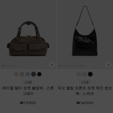
신상품
신상품
레이첼 멀티 포켓 볼링백
-
스톤
듀오 퀼팅 프론트 포켓 체인 호보
그레이
백
-
느와르
₩119,900
₩149,900