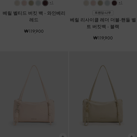
+1
+1
베릴 벨티드 버킷 백
-
와인베리
트렌딩-나우
레드
베릴 리사이클 레더 더블-핸들 벨
트 버킷백
-
블랙
₩119,900
₩119,900