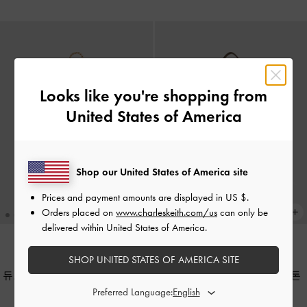
Looks like you're shopping from
United States of America
Shop our United States of America site
Prices and payment amounts are displayed in
US $
.
Orders placed on
www.charleskeith.com/us
can only be
delivered within United States of America.
SHOP UNITED STATES OF AMERICA SITE
신상품
신상품
듀오 퀼팅 프론트 포켓 체인 호보
카이 사이드 포켓 숄더백
-
스톤
백
-
소프트 핑크
그레이
Preferred Language: