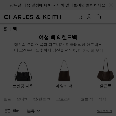
…
…
광복절 배송 일정에 대해 자세히 알아보려면 클릭하세요
광복절 배송 일정에 대해 자세히 알아보려면 클릭하세요
홈
백
여성 백 & 핸드백
당신의 오피스 룩과 파트너가 될 클래식한 핸드백부
터 오전부터 오후까지 당신을 편안하게 할 크로스바
더 자세히 보기
디 백까지. 혹은 저녁 약속을 위한 포인트 클러치, 새
로운 여행 아이템으로서 실용적인 백팩을 찾고 있다
면? 다양한 디자인의 백을 검색하여 모든 시즌에 들
기 좋은 세련된 아이템을 찾아보세요.
트렌딩 나우
데일리 백
출근룩
토트
숄더백
탑-핸들 백
크로스바디
호보 백
백팩
클
분류
필터
3개씩 보기