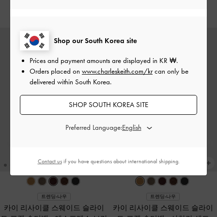
₩149,900
₩139,900
Shop our South Korea site
Prices and payment amounts are displayed in
KR ₩
.
Orders placed on
www.charleskeith.com/kr
can only be
delivered within South Korea.
SHOP SOUTH KOREA SITE
Preferred Language:
Contact us
if you have questions about international shipping.
트렌딩-나우
트렌딩-나우
카이 리사이클 스웨이드 슬라이
카이 리사이클 스웨이드 슬라이