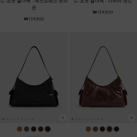
드-포켓 숄더백
-
에스프레소 브라
드-포켓 숄더백
-
사하라 샌드
운
₩139,900
₩139,900