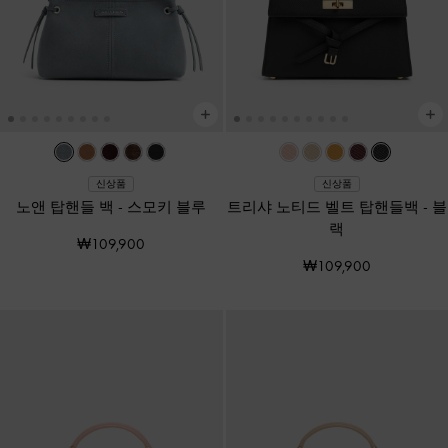
신상품
신상품
노앤 탑핸들 백
-
스모키 블루
트리샤 노티드 벨트 탑핸들백
-
블
랙
₩109,900
₩109,900