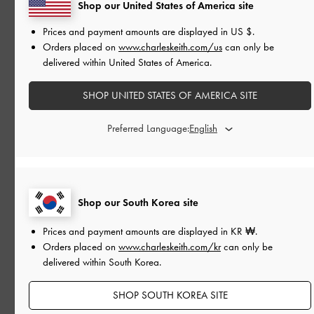
Shop our United States of America site
Prices and payment amounts are displayed in
US $
.
Orders placed on
www.charleskeith.com/us
can only be
delivered within United States of America.
SHOP UNITED STATES OF AMERICA SITE
Preferred Language:
Shop our South Korea site
Prices and payment amounts are displayed in
KR ₩
.
이벤트
Orders placed on
www.charleskeith.com/kr
can only be
봄의 속삭임, 싱가포르
delivered within South Korea.
꽃과 삽의 이야기
SHOP SOUTH KOREA SITE