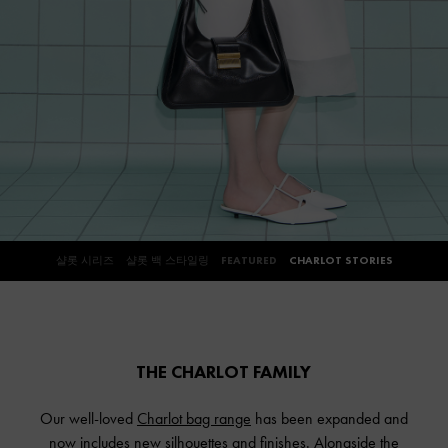
샬롯 시리즈
샬롯 백 스타일링
FEATURED
CHARLOT STORIES
THE CHARLOT FAMILY
Our well-loved
Charlot bag range
has been expanded and
now includes new silhouettes and finishes. Alongside the