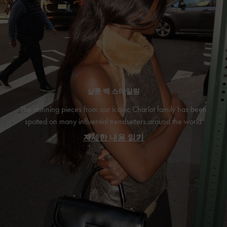
샬롯 백 스타일링
The stunning pieces from our iconic Charlot family has been
spotted on many influential trendsetters around the world
자세한 내용 읽기