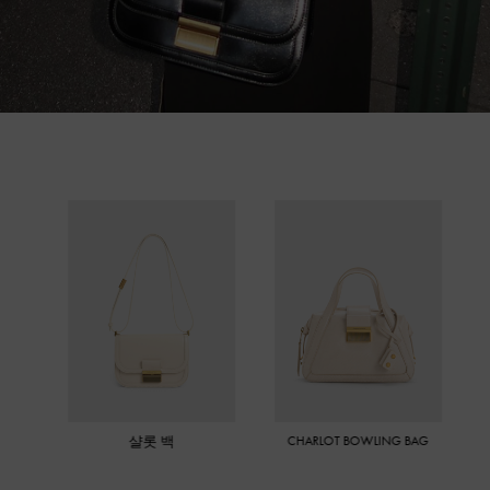
샬롯 백
CHARLOT BOWLING BAG
MINI CHARL
CROSS