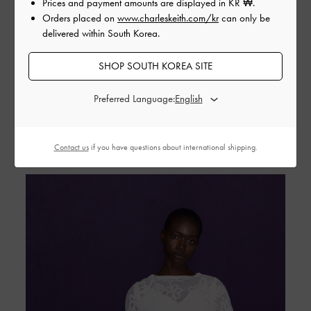
Prices and payment amounts are displayed in
KR ₩
.
Orders placed on
www.charleskeith.com/kr
can only be
delivered within South Korea.
SHOP SOUTH KOREA SITE
Preferred Language:
THE COLLECTION
Contact us
if you have questions about international shipping.