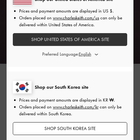
Prices and payment amounts are displayed in
US $
.
Orders placed on
www.charleskeith.com/us
can only be
delivered within United States of America.
SHOP UNITED STATES OF AMERICA SITE
Preferred Language:
Shop our South Korea site
활동적인 당신을 위해, 튼튼한 앵클 스트랩은 안정감
을 제공해줍니다. 또한 룩을 깔끔하게 정돈해주고,
스
Prices and payment amounts are displayed in
KR ₩
.
Orders placed on
www.charleskeith.com/kr
can only be
틸레토 힐
의 다리 라인을 더욱 길어 보이게 하는 효과
delivered within South Korea.
를 극대화 시켜 줍니다.
SHOP SOUTH KOREA SITE