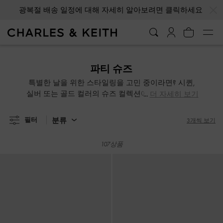
…
…
광복절 배송 일정에 대해 자세히 알아보려면 클릭하세요
광복절 배송 일정에 대해 자세히 알아보려면 클릭하세요
파티 슈즈
특별한 날을 위한 스타일링을 고민 중이라면? 시퀸,
실버 또는 골드 컬러의 슈즈 컬렉션에 눈길을 돌려보
더 자세히 보기
세요. 보석으로 장식된 로우 힐 파티 뮬부터 청키한
플랫폼 샌들까지! 특별한 날을 더욱 빛내기 위한 화려
분류
필터
3개씩 보기
한 텍스처와 컬러의 파티 슈즈를 지금 바로 만나보세
요.
107상품