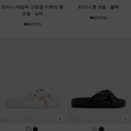
트리나 메탈릭 크링클-이펙트 통
트리나 통 샌들
-
블랙
샌들
-
실버
₩69,900
₩69,900