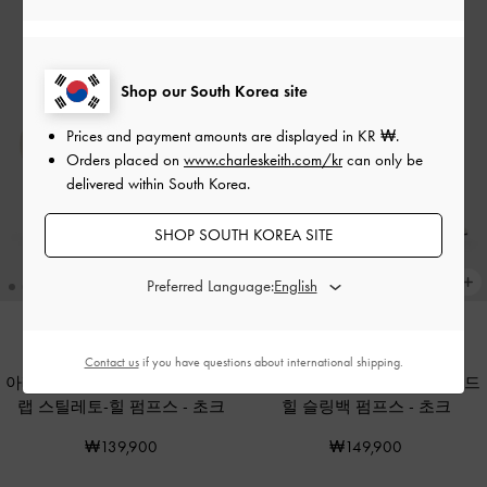
Shop our South Korea site
Prices and payment amounts are displayed in
KR ₩
.
Orders placed on
www.charleskeith.com/kr
can only be
delivered within South Korea.
SHOP SOUTH KOREA SITE
Preferred Language:
Contact us
if you have questions about international shipping.
아레사 페이턴트 레더 앵클-스트
루 페이턴트 레더 보우 블레이드
랩 스틸레토-힐 펌프스
-
초크
힐 슬링백 펌프스
-
초크
₩139,900
₩149,900