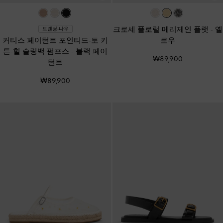
크로셰 플로럴 메리제인 플랫
-
옐
트렌딩-나우
커티스 페이턴트 포인티드-토 키
로우
튼-힐 슬링백 펌프스
-
블랙 페이
₩89,900
턴트
₩89,900