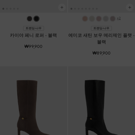
+2
트렌딩-나우
트렌딩-나우
카이야 페니 로퍼
-
블랙
에미코 새틴 보우 메리제인 플랫
-
블랙
₩99,900
₩89,900