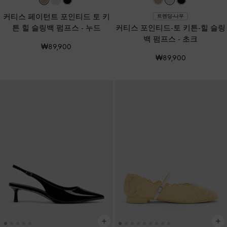
커티스 페이턴트 포인티드 토 키
트렌딩-나우
튼 힐 슬링백 펌프스
-
누드
커티스 포인티드-토 키튼-힐 슬링
백 펌프스
-
초크
₩89,900
₩89,900