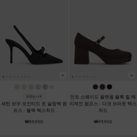
+1
인조 스웨이드 플랫폼 블록 힐 메
트렌딩-나우
새틴 보우 포인티드 토 슬링백 펌
리제인 펌프스
-
다크 브라운 텍스
프스
-
블랙 텍스처드
처드
₩89,900
₩99,900