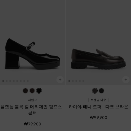
재입고
트렌딩-나우
플랫폼 블록 힐 메리제인 펌프스
-
카이야 페니 로퍼
-
다크 브라운
블랙
₩99,900
₩99,900