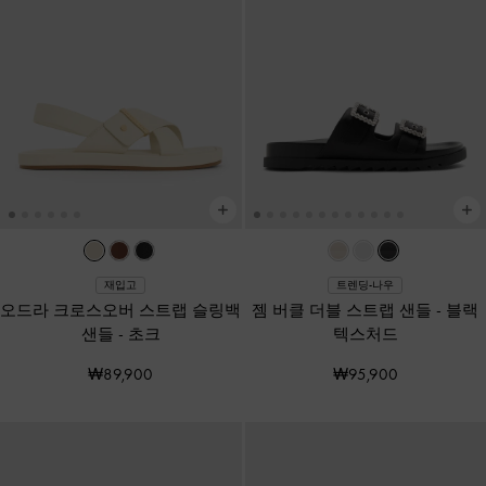
재입고
트렌딩-나우
오드라 크로스오버 스트랩 슬링백
젬 버클 더블 스트랩 샌들
-
블랙
샌들
-
초크
텍스처드
₩89,900
₩95,900