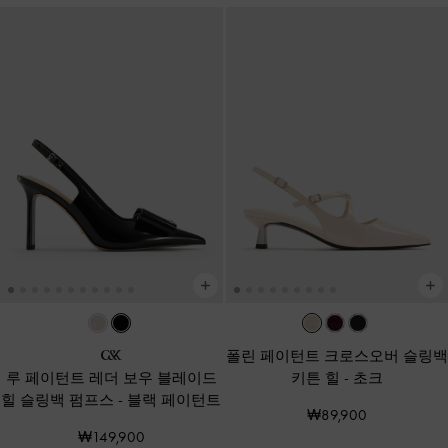
폴린 페이턴트 크로스오버 슬링백
루 페이턴트 레더 보우 블레이드
키튼 힐
-
초크
힐 슬링백 펌프스
-
블랙 페이턴트
₩89,900
₩149,900