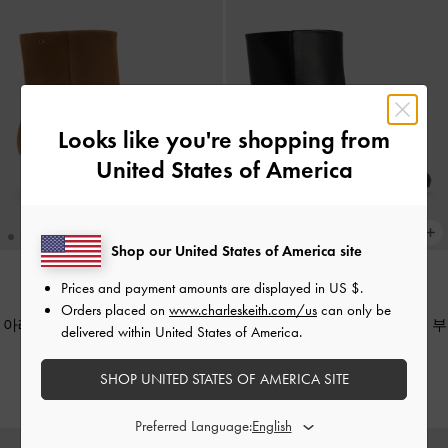
Looks like you're shopping from
United States of America
Shop our United States of America site
Prices and payment amounts are displayed in
US $
.
Orders placed on
www.charleskeith.com/us
can only be
아레사 스웨이드 보우 키튼-힐 카
아레사 레더 보우 키튼-힐 카프 부
delivered within United States of America.
프 부츠
-
브라운
츠
-
블랙
SHOP UNITED STATES OF AMERICA SITE
₩189,900
₩189,900
Preferred Language: