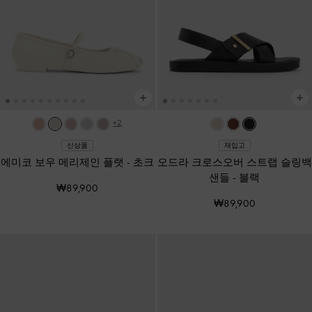
+2
신상품
재입고
에미코 보우 메리제인 플랫
-
초크
오드라 크로스오버 스트랩 슬링백
샌들
-
블랙
₩89,900
₩89,900