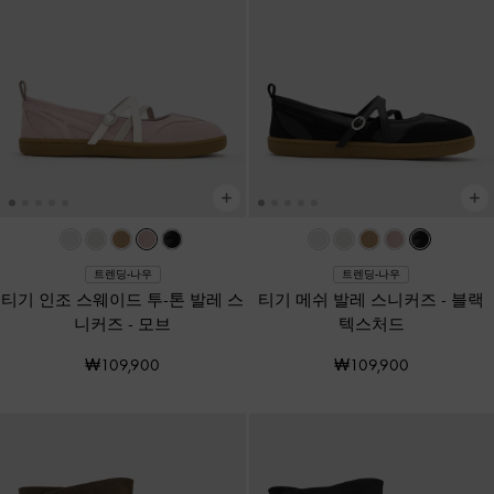
트렌딩-나우
트렌딩-나우
티기 인조 스웨이드 투-톤 발레 스
티기 메쉬 발레 스니커즈
-
블랙
니커즈
-
모브
텍스처드
₩109,900
₩109,900