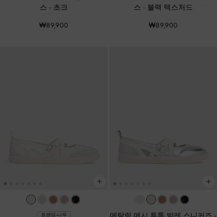
스
-
초크
스
-
블랙 텍스처드
₩89,900
₩89,900
메탈릭 메시 투톤 발레 스니커즈
-
트렌딩-나우