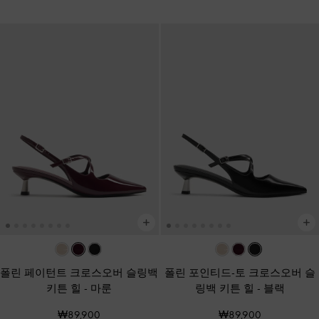
폴린 페이턴트 크로스오버 슬링백
폴린 포인티드-토 크로스오버 슬
키튼 힐
-
마룬
링백 키튼 힐
-
블랙
₩89,900
₩89,900