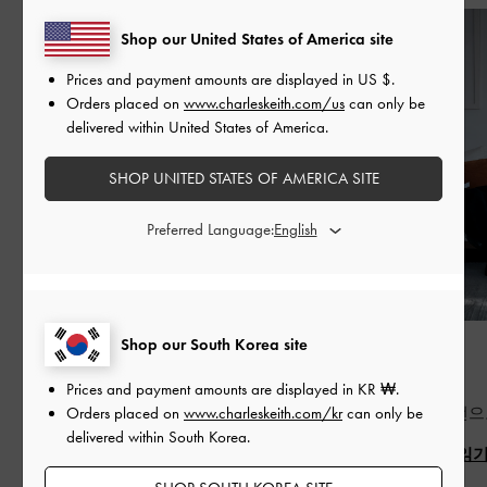
Shop our United States of America site
Prices and payment amounts are displayed in
US $
.
Orders placed on
www.charleskeith.com/us
can only be
delivered within United States of America.
SHOP UNITED STATES OF AMERICA SITE
Preferred Language:
Shop our South Korea site
패션
패션
BED OF BOWS
칠석
Prices and payment amounts are displayed in
KR ₩
.
Orders placed on
www.charleskeith.com/kr
can only be
Lay the perfect foundation for your everyday
현대적인 시선으
delivered within South Korea.
wardrobe
자세한 내용 읽
자세한 내용 읽기