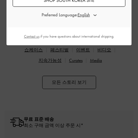
SHOP SOUTH KOREA SITE
Preferred Language:
카테고리별 찾아보기:
Contact us
if you have questions about international shipping.
패션
피플
아카데미
콜라보레이션
쇼케이스
페스티벌
이벤트
비디오
지속가능성
Curates
Media
모든 스토리 보기
무료 표준 배송
최소 구매 금액 이상 주문 시*