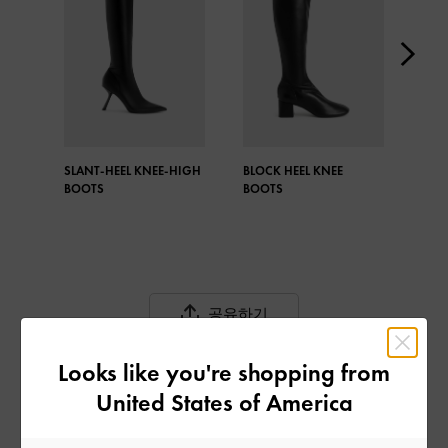
SLANT-HEEL KNEE-HIGH
BLOCK HEEL KNEE
KNE
BOOTS
BOOTS
공유하기
Looks like you're shopping from
United States of America
최근 스토리