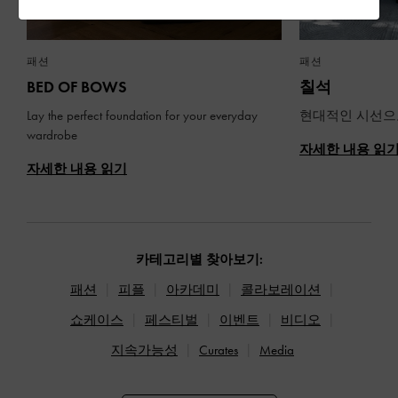
패션
패션
BED OF BOWS
칠석
Lay the perfect foundation for your everyday
현대적인 시선으
wardrobe
자세한 내용 읽
자세한 내용 읽기
카테고리별 찾아보기:
패션
피플
아카데미
콜라보레이션
쇼케이스
페스티벌
이벤트
비디오
지속가능성
Curates
Media