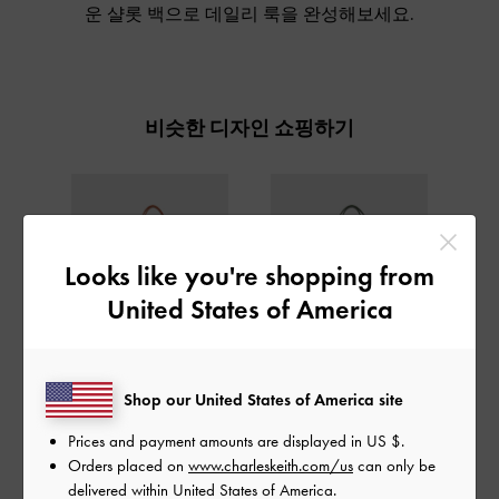
운 샬롯 백으로 데일리 룩을 완성해보세요.
비슷한 디자인 쇼핑하기
Looks like you're shopping from
United States of America
Shop our United States of America site
샬롯 백
샬롯 백
샬롯
Prices and payment amounts are displayed in
US $
.
Orders placed on
www.charleskeith.com/us
can only be
delivered within United States of America.