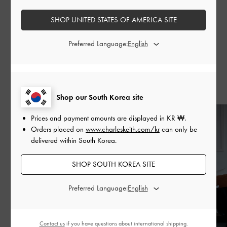
SHOP UNITED STATES OF AMERICA SITE
공유하기
Preferred Language:
최근 스토리
Shop our South Korea site
Prices and payment amounts are displayed in
KR ₩
.
Orders placed on
www.charleskeith.com/kr
can only be
delivered within South Korea.
SHOP SOUTH KOREA SITE
Preferred Language:
Contact us
if you have questions about international shipping.