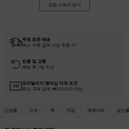
모든 스토리 보기
무료 표준 배송
최소 구매 금액 이상 주문 시*
반품 및 교환
배송 후 7일 이내
프리빌리지 멤버십 자격 조건
최소 구매 금액: ₩200,000 이상
신상품
슈즈
백
지갑
액세서리
당신을
Site footer