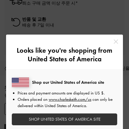
최소 구매 금액 이상 주문 시*
반품 및 교환
배송 후 7일 이내
프리빌리지 멤버십 자격 조건
최소 구매 금액: ₩200,000 이상
Looks like you're shopping from
United States of America
신상품
슈즈
백
지갑
액세서리
당신을
Site footer
Shop our United States of America site
첫 구매 10% 할인 혜택
Prices and payment amounts are displayed in
US $
.
뉴스레터 구독과 계정 생성 시 적용됩니다.
Orders placed on
www.charleskeith.com/us
can only be
delivered within United States of America.
SIGN UP
SHOP UNITED STATES OF AMERICA SITE