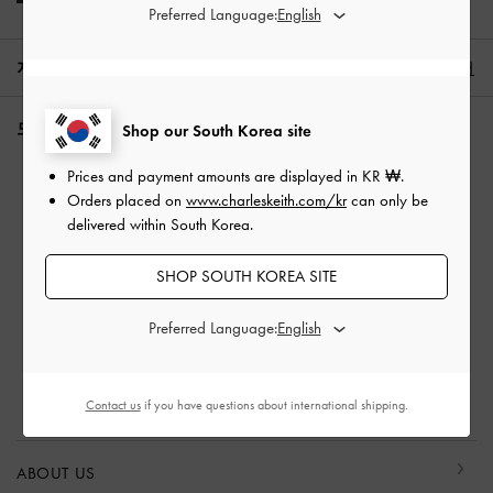
Preferred Language:
지역:
대한민국,
KR ₩
한국어
도움이 필요하신가요?
Shop our South Korea site
주문 조회
Prices and payment amounts are displayed in
KR ₩
.
Orders placed on
www.charleskeith.com/kr
can only be
자주 묻는 질문
delivered within South Korea.
문의하기
사기 예방
SHOP SOUTH KOREA SITE
프리빌리지 멤버십
배송 및 조회
Preferred Language:
반품 및 교환
사이즈 가이드
Contact us
if you have questions about international shipping.
제품 관리 방법
ABOUT US