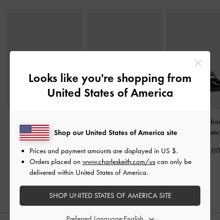
Looks like you're shopping from
United States of America
Scarpins de Bico Fino
Sapatilhas de Bico Fino
Scarpins Slingb
com Verniz e Fivela
em Camurça Sintética
Tiras em V
-
Preto
Shop our United States of America site
Metálica
-
Verniz-Preto
com Acento Metálico
-
US$59.0
Prices and payment amounts are displayed in
US $
.
Preto Texturizado
US$66.00
Orders placed on
www.charleskeith.com/us
can only be
US$66.00
delivered within United States of America.
SHOP UNITED STATES OF AMERICA SITE
Preferred Language: