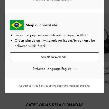
STYLE IT WITH
Shop our Brazil site
Prices and payment amounts are displayed in
US $
.
Orders placed on
www.charleskeith.com/br
can only be
delivered within Brazil.
SHOP BRAZIL SITE
Bolsa Bucket Duo com
Bolsa de boliche Chance
Mini Bolsa Tote Lil
Preferred Language:
Corrente e Costura
em couro reciclado
-
Cordão de Ajust
Matelassê
-
Preto
Preto
US$86.0
Contact us
if you have questions about international shipping.
US$79.00
US$129.00
CATEGORIAS RELACIONADAS