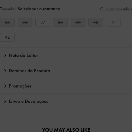
Tamanho:
Selecionar o tamanho
Guia de tamanhos
35
36
37
38
39
40
41
42
Nota do Editor
Detalhes do Produto
Promoções
Envio e Devoluções
YOU MAY ALSO LIKE