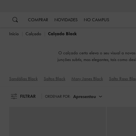
…
…
COMPRAR
NOVIDADES
NO CAMPUS
Início
Calçado
Calçado Black
O calçado certo eleva o seu visual a novas 
junções subtis, mas elegantes, tais como desi
que for que lhe apete
Sandálias Black
Saltos Black
Mary Janes Black
Salto Raso Bla
FILTRAR
Apresentou
ORDENAR POR: