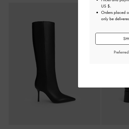
US $
.
Orders placed 
only be delivered
SH
Preferre