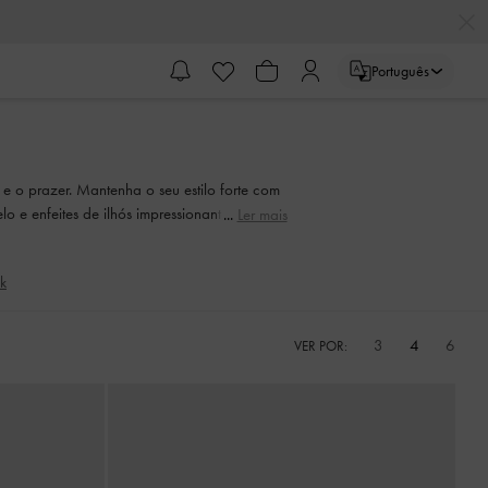
Português
 e o prazer. Mantenha o seu estilo forte com
lo e enfeites de ilhós impressionantes. Seja o
Ler mais
s estações com estilo.
k
3
4
6
VER POR: