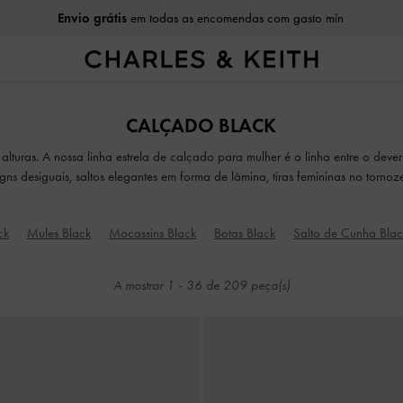
Envio grátis
em todas as encomendas com gasto mín
Envio grátis
em todas as encomendas com gasto mín
CALÇADO BLACK
alturas. A nossa linha estrela de calçado para mulher é a linha entre o dever
gns desiguais, saltos elegantes em forma de lâmina, tiras femininas no tornoze
ça, os nossos sapatos elegantes e confortáveis irão acompanhá-la em todas a
ck
Mules Black
Mocassins Black
Botas Black
Salto de Cunha Blac
A mostrar
1
-
36
de
209
peça(s)