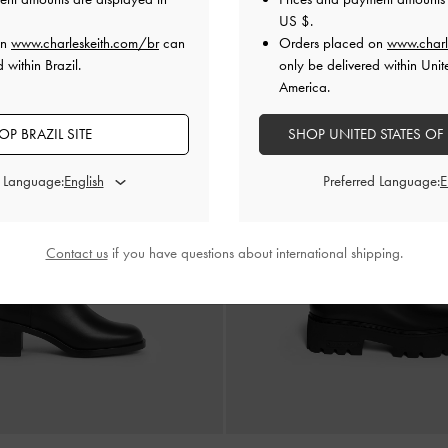
US $
.
on
www.charleskeith.com/br
can
Orders placed on
www.charl
 within Brazil.
only be delivered within Unit
America.
OP BRAZIL SITE
SHOP UNITED STATES OF
d Language:
Preferred Language:
Contact us
if you have questions about international shipping.