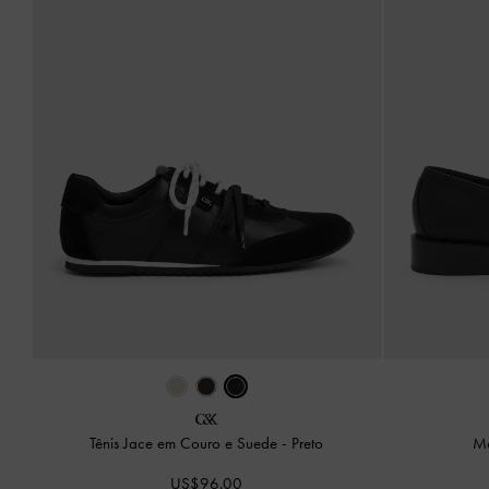
Tênis Jace em Couro e Suede
-
Preto
Mo
US$96.00