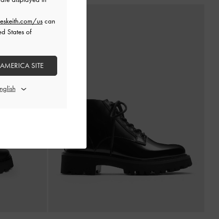
eskeith.com/us
can
ed States of
 AMERICA SITE