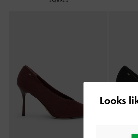
US$89.00
Looks l