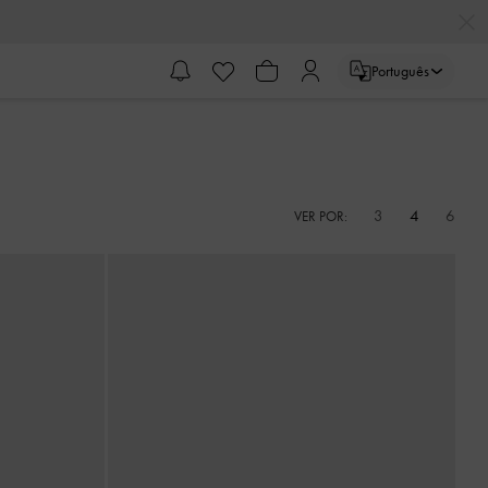
Português
3
4
6
VER POR: