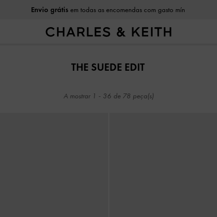
Envio grátis
em todas as encomendas com gasto mín
Envio grátis
em todas as encomendas com gasto mín
THE SUEDE EDIT
A mostrar
1
-
36
de
78
peça(s)