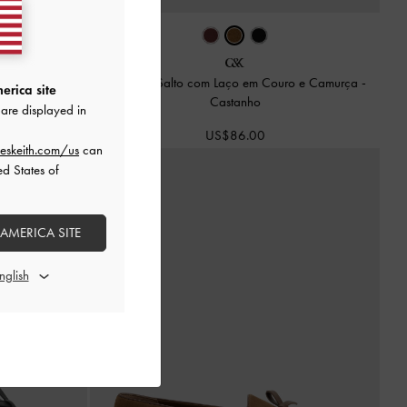
ro e Camurça
-
Mules de Salto com Laço em Couro e Camurça
-
erica site
Castanho
are displayed in
US$86.00
eskeith.com/us
can
ed States of
 AMERICA SITE