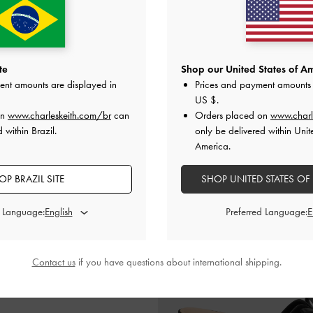
ico Fino em Couro e Camurça
-
Preto
Mules de Salto com Laço em Cou
te
Shop our United States of Am
Texturizado
Borgonha
ent amounts are displayed in
Prices and payment amounts 
US $
.
US$96.00
US$86.00
on
www.charleskeith.com/br
can
Orders placed on
www.charl
 within Brazil.
only be delivered within Unit
America.
OP BRAZIL SITE
SHOP UNITED STATES OF
d Language:
Preferred Language:
Contact us
if you have questions about international shipping.