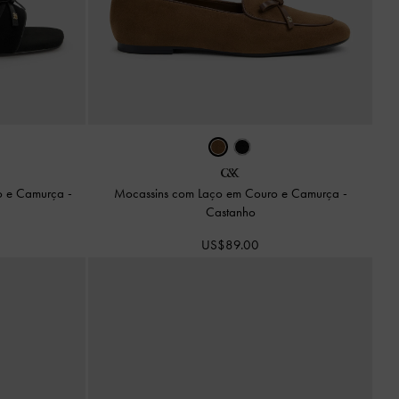
ro e Camurça
-
Mocassins com Laço em Couro e Camurça
-
Castanho
US$89.00