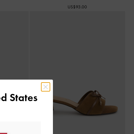
US$93.00
d States