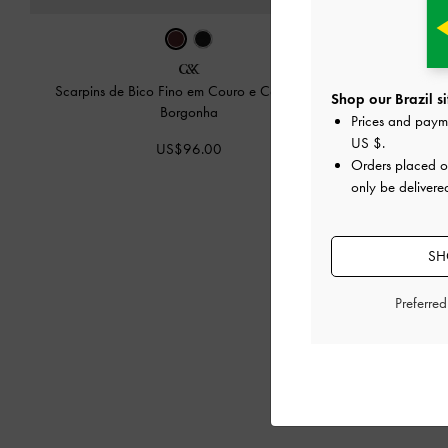
Scarpins de Bico Fino em Couro e Camurça
-
Scarpins de B
Shop our Brazil si
Borgonha
Prices and paym
US $
.
US$96.00
Orders placed 
only be delivered
SH
Preferre