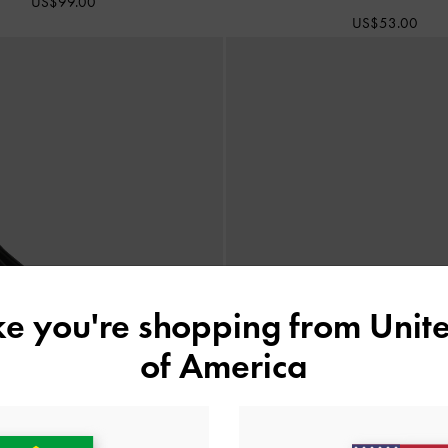
US$99.00
US$53.00
ike you're shopping from
Unite
of America