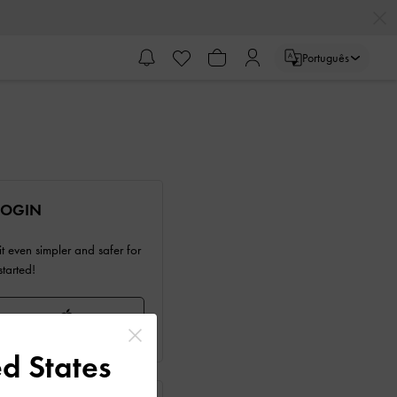
Português
LOGIN
 even simpler and safer for
started!
d States