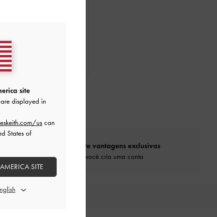
A CONTA
mocionantes para membros
A CONTA
erica site
are displayed in
eskeith.com/us
can
ed States of
Aproveite vantagens exclusivas
Quando você cria uma conta
 AMERICA SITE
SELECIONADO PARA SI