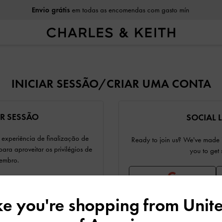
Envio grátis
em todas as encomendas com gasto mín
INICIAR SESSÃO/CRIAR UMA CONTA
AR SESSÃO
SOCIAL 
a experiência de finalização de
Ready to join us? We've made it
ra aproveitar os privilégios de
you to get 
embro.
ike you're shopping from
Unite