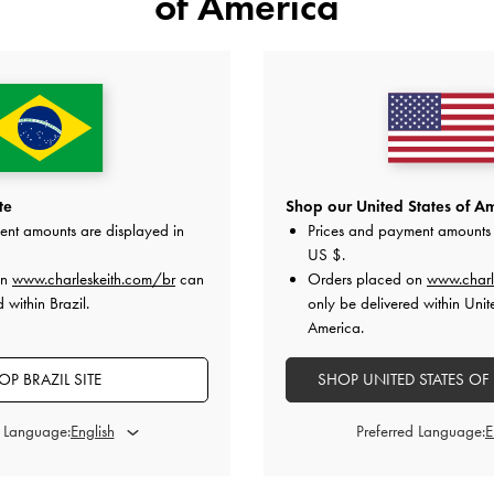
of America
CRIAR UM
AR SESSÃO
Tenha acesso a benefícios e
 sua palavra-passe?
CRIAR UM
te
Shop our United States of Am
ent amounts are displayed in
Prices and payment amounts 
US $
.
on
www.charleskeith.com/br
can
Orders placed on
www.charl
 within Brazil.
only be delivered within Unit
America.
Devoluções fáceis
Dentro de 30 dias após o pedido
OP BRAZIL SITE
SHOP UNITED STATES OF
d Language:
Preferred Language:
BOLSAS
CARTEIRAS
ACESSÓRIOS
PRESENTES