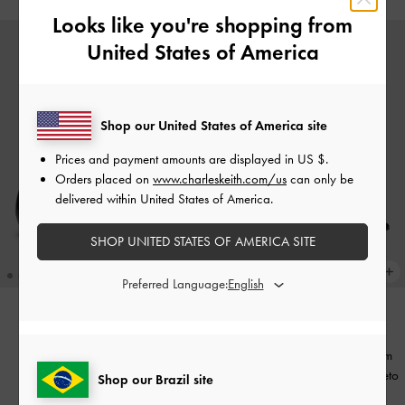
Looks like you're shopping from
United States of America
Shop our United States of America site
Prices and payment amounts are displayed in
US $
.
Orders placed on
www.charleskeith.com/us
can only be
delivered within United States of America.
SHOP UNITED STATES OF AMERICA SITE
Preferred Language:
NOVIDADE
NOVIDADE
Sapatilhas Griselda com Efeito
Scarpins Slingback Griselda com
Enguia
-
Padrão Animal Preto
Efeito Enguia
-
Padrão Animal Preto
Shop our Brazil site