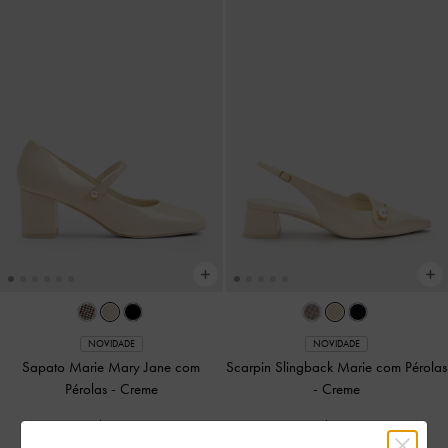
NOVIDADE
NOVIDADE
Sapato Marie Mary Jane com
Scarpin Slingback Marie com Pérolas
Pérolas
-
Creme
-
Creme
US$66.00
US$66.00