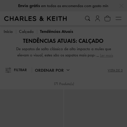
…
…
Envio grátis
em todas as encomendas com gasto mín
Envio grátis
em todas as encomendas com gasto mín
Início
Calçado
Tendências Atuais
TENDÊNCIAS ATUAIS: CALÇADO
De sapatos de salto clássico de alto impacto a mules que
elevam o visual, estes são os sapatos mais populares do
Ler mais
momento. Procure aqui a sua inspiração para a nova
estação e descubra a nossa seleção para encontrar os
ORDENAR POR
FILTRAR
VISTA DE 3
melhores sapatos para adicionar ao seu arsenal de moda.
Com a curadoria dos nossos editores internos, estes estilos
171 Produto(s)
de tendências mais recentes não podem ser perdidos.