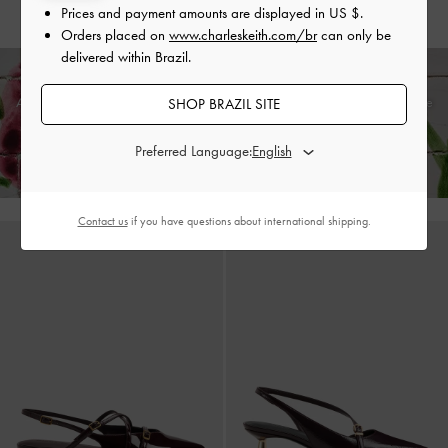
US$59.00
US$66.00
Prices and payment amounts are displayed in
US $
.
Orders placed on
www.charleskeith.com/br
can only be
delivered within Brazil.
Aproveite o
envio padrão grátis
em todas as encomendas com gasto mín. e
SHOP BRAZIL SITE
devoluções sem percalços
dentro de 30 dias após a receção da sua
encomenda*
Preferred Language:
Contact us
if you have questions about international shipping.