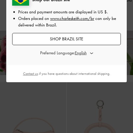
e Pedra Preciosa
-
Branco
US$39.00
Prices and payment amounts are displayed in
US $
.
US$49.00
Orders placed on
www.charleskeith.com/br
can only be
delivered within Brazil.
SHOP BRAZIL SITE
Aproveite o
envio padrão grátis
em todas as encomendas com gasto mín. e
Preferred Language:
devoluções sem percalços
dentro de 30 dias após a receção da sua
encomenda*
Contact us
if you have questions about international shipping.