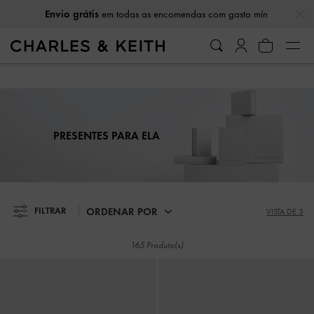
…
…
Envio grátis
em todas as encomendas com gasto mín
Envio grátis
em todas as encomendas com gasto mín
PRESENTES PARA ELA
ORDENAR POR
FILTRAR
VISTA DE 3
165 Produto(s)