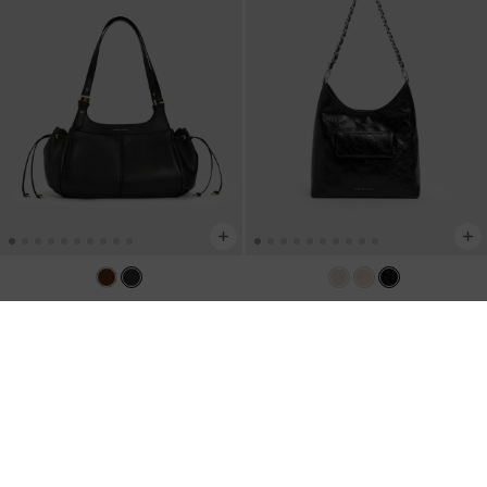
NOVIDADE
TENDÊNCIAS ATUAIS
Bolsa Tote Lillith com Cordão de
Bolsa Hobo Duo Matelassê com
Ajuste
-
Preto
Bolso Frontal e Corrente
-
Preto
US$96.00
US$96.00