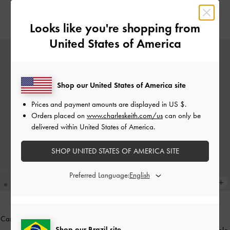
US$79.00
US$39.00
Looks like you're shopping from
United States of America
Shop our United States of America site
Prices and payment amounts are displayed in
US $
.
Orders placed on
www.charleskeith.com/us
can only be
delivered within United States of America.
SHOP UNITED STATES OF AMERICA SITE
Preferred Language:
Carteira Tricha com Fecho Turn-Lock
-
NOVIDADE
Shop our Brazil site
Rosa
Colar de Corrente Dupla com Pérola