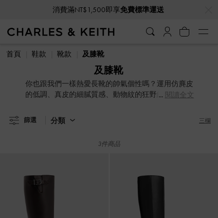
…
…
消費滿NT$1,500即享
免費標準運送
消費滿NT$1,500即享
免費標準運送
首頁
鞋款
靴款
及膝靴
及膝靴
你也跟我們一樣熱愛長靴的帥氣個性嗎？運用仿麂皮
的低調、真皮的細膩質感、動物紋的狂野結合多種鞋
閱讀全文
跟設計，讓你輕鬆成為讓大家忍不住持續關注的時尚
達人。
分類
篩選
三欄
3件商品