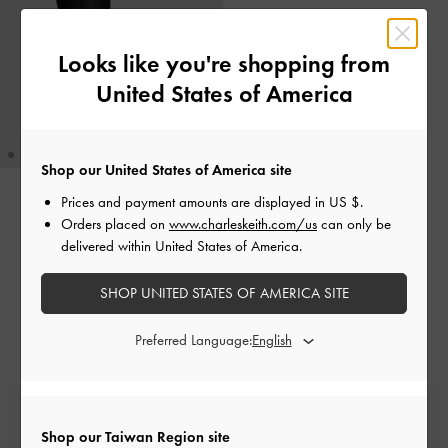
Looks like you're shopping from
United States of America
Shop our United States of America site
Prices and payment amounts are displayed in
US $
.
補貨商品
Orders placed on
www.charleskeith.com/us
can only be
Imogen 厚底長靴
-
黑色
delivered within United States of America.
NT$ 3,390
SHOP UNITED STATES OF AMERICA SITE
Preferred Language:
免費標準運送
消費滿額*即刻享受
Shop our Taiwan Region site