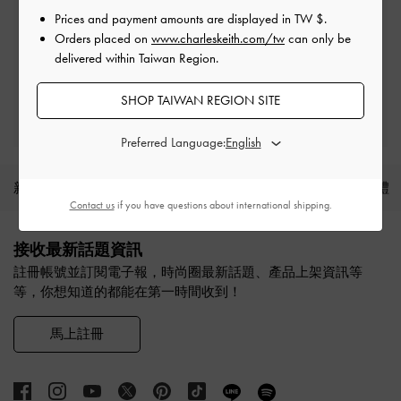
Prices and payment amounts are displayed in
TW $
.
免費退貨
Orders placed on
www.charleskeith.com/tw
can only be
7天内的訂單
delivered within Taiwan Region.
SHOP TAIWAN REGION SITE
解鎖獨家優惠
只需註冊新帳號
Preferred Language:
新品上架
鞋款
包款
皮夾
配件
送禮
Contact us
if you have questions about international shipping.
Site footer
接收最新話題資訊
註冊帳號並訂閱電子報，時尚圈最新話題、產品上架資訊等
等，你想知道的都能在第一時間收到！
馬上註冊