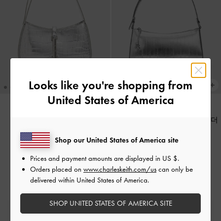
Looks like you're shopping from
United States of America
세시아 숄더 백
-
실버
어거스틴 메탈릭 일 이펙트 숄더
백
-
실버
₩109,900
Shop our United States of America site
₩109,900
Prices and payment amounts are displayed in
US $
.
Orders placed on
www.charleskeith.com/us
can only be
delivered within United States of America.
SHOP UNITED STATES OF AMERICA SITE
무료 표준 배송