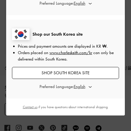
최소 구매 금액 이상 주문 시*
Preferred Language:
반품 및 교환
배송 후 7일 이내
Shop our South Korea site
프리빌리지 멤버십 자격 조건
Prices and payment amounts are displayed in
KR ₩
.
최소 구매 금액: ₩200,000 이상
Orders placed on
www.charleskeith.com/kr
can only be
delivered within South Korea.
신상품
슈즈
백
지갑
액세서리
당신을
SHOP SOUTH KOREA SITE
Site footer
Preferred Language:
첫 구매 10% 할인 혜택
뉴스레터 구독과 계정 생성 시 적용됩니다.
Contact us
if you have questions about international shipping.
SIGN UP