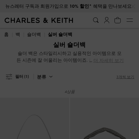
…
…
뉴스레터 구독과 회원가입으로
10% 할인*
혜택을 만나보세요.
뉴스레터 구독과 회원가입으로
10% 할인*
혜택을 만나보세요.
홈
백
숄더백
실버 숄더백
실버 숄더백
숄더 백은 스타일리시하고 실용적인 아이템으로 모
든 시즌에 잘 어울리는 아이템이죠. 클래식한 디자인
더 자세히 보기
이든 모던하고 트렌디한 쉐입을 선호하시든, 일상적
으로 사용하기 좋은 다채로운 디자인이 준비되어 있
분류
필터
(1)
3개씩 보기
습니다. 낮 동안에는 캐주얼한 디자인의 티셔츠와 청
바지에 클래식한 블랙 숄더 백을 매칭해보세요. 밤이
4상품
되면, 텍스처가 돋보이거나 패턴이 있는 숄더 백을 들
어 여러분의 룩에 유니크한 반전을 더해보세요.