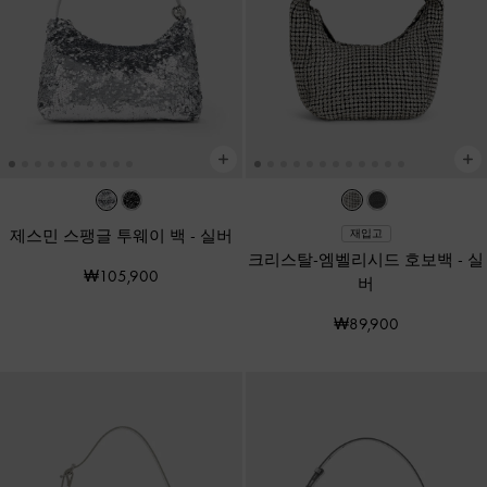
제스민 스팽글 투웨이 백
-
실버
재입고
크리스탈-엠벨리시드 호보백
-
실
₩105,900
버
₩89,900