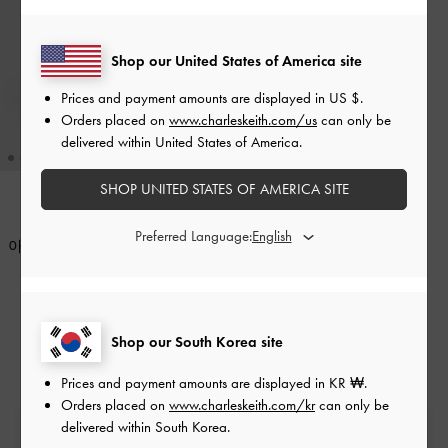
Shop our United States of America site
Prices and payment amounts are displayed in
US $
.
Orders placed on
www.charleskeith.com/us
can only be
delivered within United States of America.
SHOP UNITED STATES OF AMERICA SITE
온라인 익스클루시브
Preferred Language:
아이다 니트 스트라이프 프론트
플랩 백팩
-
블루
₩89,900
Shop our South Korea site
Prices and payment amounts are displayed in
KR ₩
.
Orders placed on
www.charleskeith.com/kr
can only be
delivered within South Korea.
무료 표준 배송