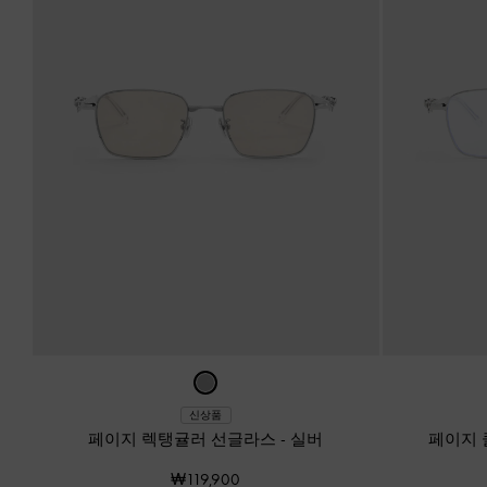
신상품
페이지 렉탱귤러 선글라스
-
실버
페이지 
₩119,900