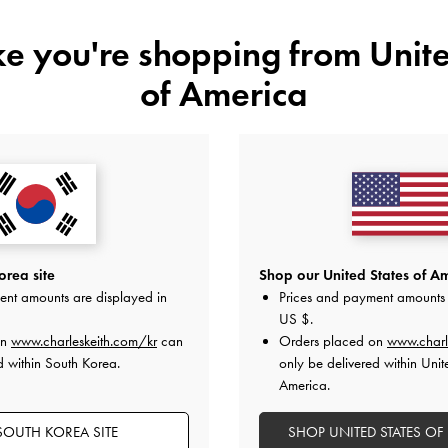
ike you're shopping from
Unite
of America
밀리아 웨이브 링
-
실버
지니 버터플라이 선글라
₩29,900
₩95,900
 7만원 이상 구매 시
무료 배송
& 상품 수령 후 7일 이내
편
rea site
Shop our United States of Am
ent amounts are displayed in
Prices and payment amounts 
US $
.
on
www.charleskeith.com/kr
can
Orders placed on
www.charl
d within South Korea.
only be delivered within Unit
America.
SOUTH KOREA SITE
SHOP UNITED STATES OF