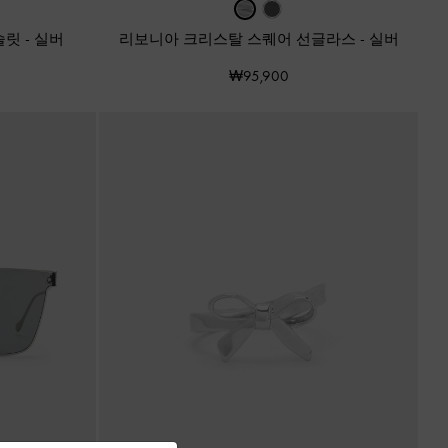
슬릿
-
실버
리보니아 크리스탈 스퀘어 선글라스
-
실버
₩95,900