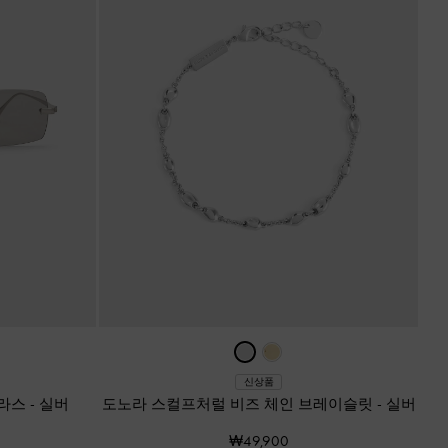
신상품
글라스
-
실버
도노라 스컬프처럴 비즈 체인 브레이슬릿
-
실버
₩49,900