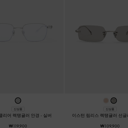
신상품
신상품
클리어 렉탱귤러 안경
-
실버
이스턴 림리스 렉탱귤러 선
₩119,900
₩109,900