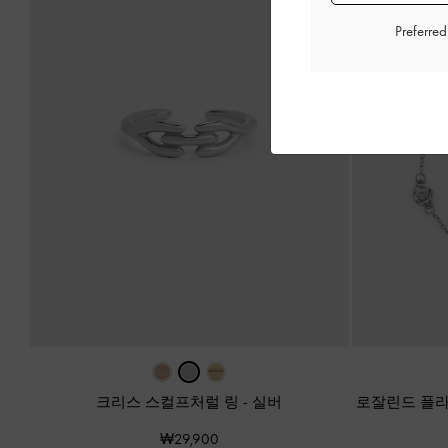
Preferre
크리스 스컬프처럴 링
-
실버
로잘린드 플
₩29,900