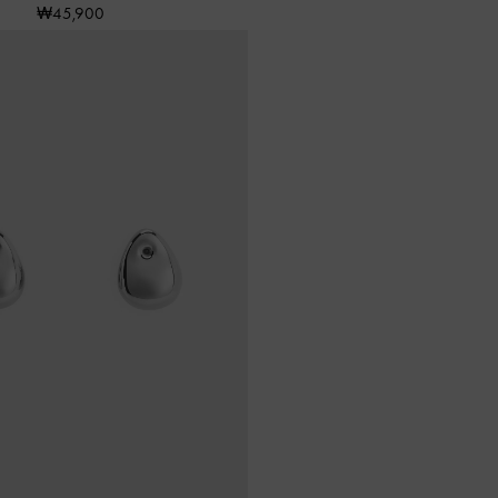
₩45,900