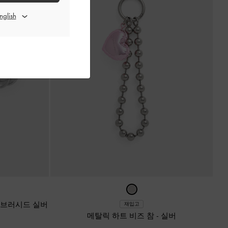
브러시드 실버
재입고
메탈릭 하트 비즈 참
-
실버