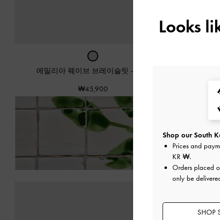
Looks l
에밀리아 웨이브 브레이슬릿
-
실버
에
₩45,900
전 제품
Shop our South Ko
Prices and paym
KR ₩
.
Orders placed 
only be delivere
SHOP 