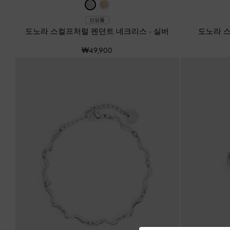
신상품
도노라 스컬프처럴 펜던트 네크리스
-
실버
도노라 
₩49,900