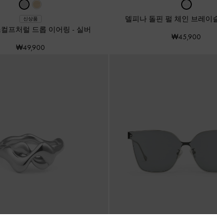
델피나 돌핀 펄 체인 브레이
신상품
스컬프처럴 드롭 이어링
-
실버
₩45,900
₩49,900