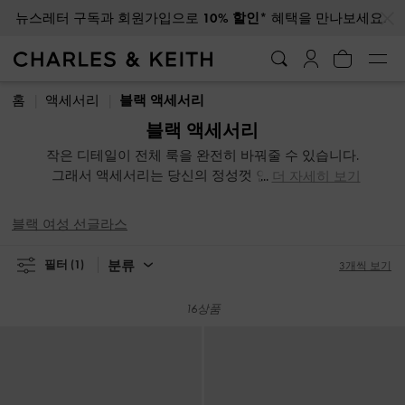
…
…
뉴스레터 구독과 회원가입으로
10% 할인*
혜택을 만나보세요.
뉴스레터 구독과 회원가입으로
10% 할인*
혜택을 만나보세요.
홈
액세서리
블랙 액세서리
블랙 액세서리
작은 디테일이 전체 룩을 완전히 바꿔줄 수 있습니다.
그래서 액세서리는 당신의 정성껏 연출한 스타일에
더 자세히 보기
반드시 필요한 요소입니다. 주얼리와 선글라스부터
테크 액세서리까지, 다양한 패션 액세서리 컬렉션이
블랙 여성 선글라스
준비되어 있어 폭넓은 선택을 즐기실 수 있습니다.
분류
필터
(1)
3개씩 보기
16상품