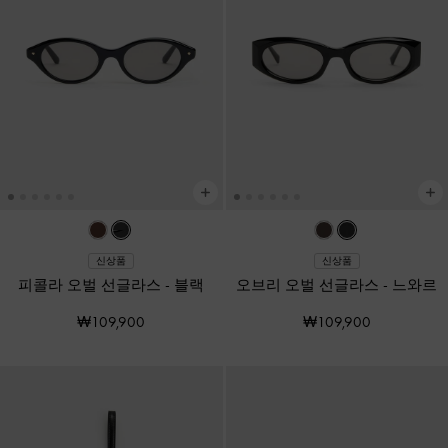
신상품
신상품
피콜라 오벌 선글라스
-
블랙
오브리 오벌 선글라스
-
느와르
₩109,900
₩109,900