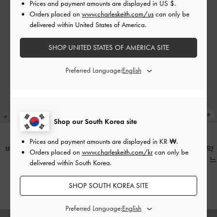
Prices and payment amounts are displayed in
US $
.
Orders placed on
www.charleskeith.com/us
can only be
delivered within United States of America.
SHOP UNITED STATES OF AMERICA SITE
Preferred Language:
Shop our South Korea site
Prices and payment amounts are displayed in
KR ₩
.
바이올렛 오벌 선글라스
-
블랙
리사이클 아세테이트 메탈릭-악
Orders placed on
www.charleskeith.com/kr
can only be
센트 앵귤러 캣아이 선글라스
-
느
delivered within South Korea.
₩89,900
와르
SHOP SOUTH KOREA SITE
₩99,900
Preferred Language: