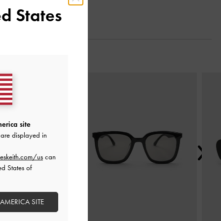
d States
Next
erica site
are displayed in
eskeith.com/us
can
ed States of
 AMERICA SITE