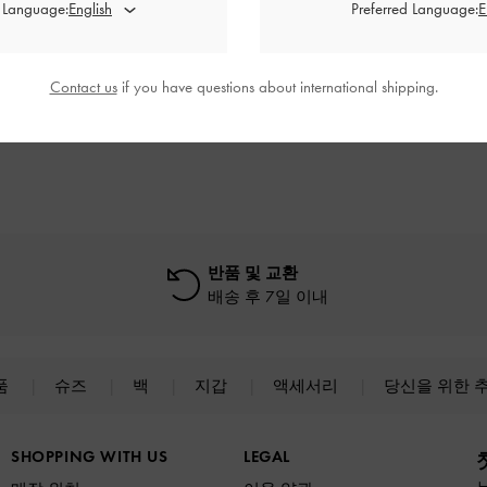
d Language:
Preferred Language:
글라스
-
블랙
미란다 스퀘어 선글라스
-
블랙
델레이니 리
인-링크 버
Contact us
if you have questions about international shipping.
0
₩95,900
반품 및 교환
배송 후 7일 이내
품
슈즈
백
지갑
액세서리
당신을 위한 
SHOPPING WITH US
LEGAL