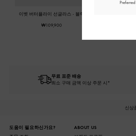
Preferre
이벳 버터플라이 선글라스
-
블랙
바이올렛 오벌 선
₩109,900
₩89,90
무료 표준 배송
최소 구매 금액 이상 주문 시*
신상
Site footer
도움이 필요하신가요?
ABOUT US