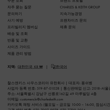
주문 조회
브랜드 프로필
자주 묻는 질문
CHARLES & KEITH GROUP
문의하기
지속가능경영
사기 예방
프랜차이즈 문의
프리빌리지 멤버십
제휴 문의
배송 및 조회
반품 및 교환
사이즈 가이드
제품 관리 방법
지역:
대한민국,
KR ₩
한국어
찰스앤키스 사우스코리아 유한회사 | 대표자: 퐁쉬벵
사업자 등록 번호: 519-87-01028 | 통신판매업 신고: 2018-서울
주소: 서울특별시 강남구 선릉로162길 49 마루빌딩 4층
이메일:
customers.kr@charleskeith.com
카카오톡 채팅 서비스
(월요일 ~ 금요일 10:00 ~ 16:00, 점심시간: 1
고객 센터 번호:
070-7007-9978
,
070-7700-2014