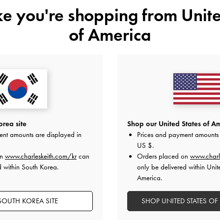
ike you're shopping from
Unite
of America
유사한 상품
rea site
Shop our United States of Am
ent amounts are displayed in
Prices and payment amounts 
US $
.
on
www.charleskeith.com/kr
can
Orders placed on
www.charl
d within South Korea.
only be delivered within Unit
America.
SOUTH KOREA SITE
SHOP UNITED STATES OF