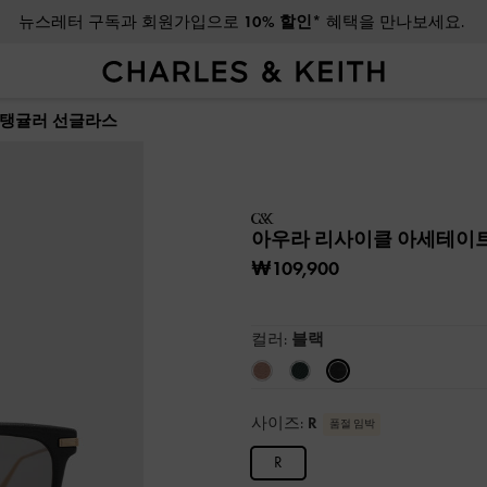
뉴스레터 구독과 회원가입으로
10% 할인*
혜택을 만나보세요.
렉탱귤러 선글라스
아우라 리사이클 아세테이
₩109,900
컬러:
블랙
사이즈:
R
품절 임박
R