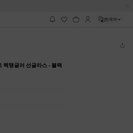
한국어
트 렉탱귤러 선글라스
- 블랙