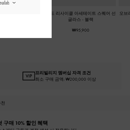
사이클 아세테이트 체
모드 리사이클 아세테이트 스퀘어 선
오브
터플라이 선글라스
-
블랙
글라스
-
블랙
₩95,900
₩95,900
프리빌리지 멤버십 자격 조건
최소 구매 금액: ₩200,000 이상
추천
첫 구매 10% 할인 혜택