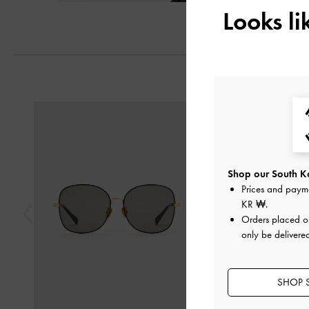
Looks l
Previous
Shop our South Ko
Prices and paym
KR ₩
.
Orders placed 
only be delivere
SHOP 