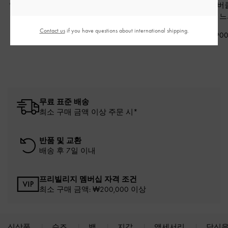
알바 퀼팅 프론트 포켓
라지 아프라 퀼팅 숄더
레비 나일론 버
백팩
-
블랙
백
-
느와르
스바디백
-
느
Contact us
if you have questions about international shipping.
₩149,900
₩149,900
₩119,90
무료 표준 배송
최소 구매 금액 이상 주문 시*
반품 및 교환
배송 후 7일 이내
프리빌리지 멤버십 자격 조건
최소 구매 금액: ₩200,000 이상
신상품
슈즈
백
지갑
액세서리
당신을