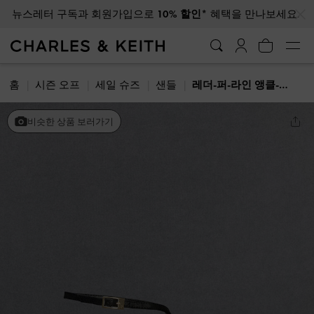
…
…
뉴스레터 구독과 회원가입으로
10% 할인*
혜택을 만나보세요.
홈
시즌 오프
세일 슈즈
샌들
레더-퍼-라인 앵클-스트랩 힐 샌들
비슷한 상품 보러가기