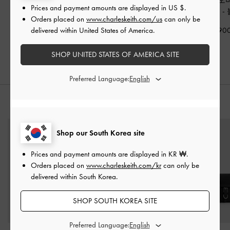
Prices and payment amounts are displayed in
US $
.
페즈 힐 샌들
-
블랙
리유 샌들
-
블랙
폼 힐 샌들
-
Orders placed on
www.charleskeith.com/us
can only be
delivered within United States of America.
₩89,900
₩95,900
₩105,90
₩57,500
40% OFF
SHOP UNITED STATES OF AMERICA SITE
Preferred Language:
스타일링 팁
Shop our South Korea site
Prices and payment amounts are displayed in
KR ₩
.
Orders placed on
www.charleskeith.com/kr
can only be
delivered within South Korea.
SHOP SOUTH KOREA SITE
Preferred Language: