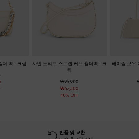
숄더 백
-
크림
사빈 노티드-스트랩 커브 숄더백
-
크
헤이즐 보우
림
0
₩95,900
0
₩57,500
F
40% OFF
반품 및 교환