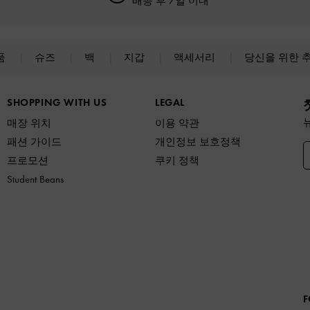
배송 후 7일 이내
품
슈즈
백
지갑
액세서리
당신을 위한 
SHOPPING WITH US
LEGAL
매장 위치
이용 약관
패션 가이드
개인정보 보호정책
프로모션
쿠키 정책
Student Beans
F