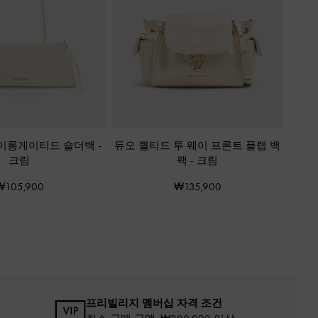
 이롱게이티드 숄더백
-
듀오 퀄티드 투 웨이 프론트 플랩 백
크림
팩
-
크림
₩105,900
₩135,900
프리빌리지 멤버십 자격 조건