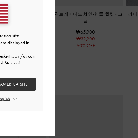
드 스몰 월렛
-
크림
블룸 브레이디드 체인-핸들 월렛
-
크
레더
림
₩49,900
₩65,900
erica site
₩32,900
are displayed in
50% OFF
eskeith.com/us
can
ed States of
 AMERICA SITE