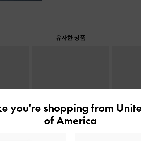
유사한 상품
ike you're shopping from
Unite
of America