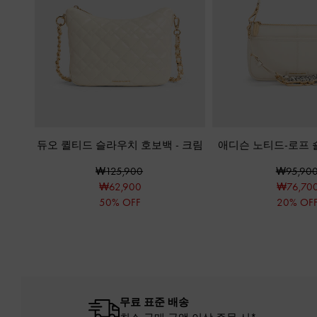
듀오 퀼티드 슬라우치 호보백
-
크림
애디슨 노티드-로프 
₩125,900
₩95,90
₩62,900
₩76,70
50% OFF
20% OF
무료 표준 배송