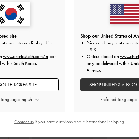
드홀더
-
크림
알바 퀼티드 탑-지퍼 카드 홀더
-
크
듀오 퀼티
림
0
₩39,900
rea site
Shop our United States of Am
ent amounts are displayed in
Prices and payment amounts 
US $
.
on
www.charleskeith.com/kr
can
Orders placed on
www.charl
d within South Korea.
only be delivered within Unit
America.
SOUTH KOREA SITE
SHOP UNITED STATES OF
스타일링 팁
d Language:
Preferred Language:
Contact us
if you have questions about international shipping.