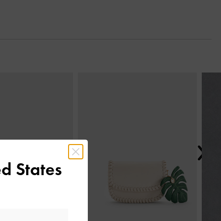
Next
d States