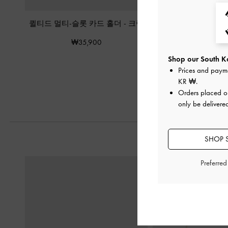
퀼티드 멀티-슬롯 카드 홀더
-
크림
칼리 멀티-슬롯 카
₩35,900
₩35,90
Shop our South Ko
Prices and paym
KR ₩
.
Orders placed 
only be delivere
SHOP 
Preferre