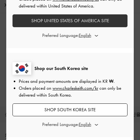
배송 및 반품
delivered within United States of America.
SHOP UNITED STATES OF AMERICA SITE
Preferred Language:
무료 표준 배송
최소 구매 금액 이상 주문 시*
반품 및 교환
배송 후 7일 이내
Shop our South Korea site
Prices and payment amounts are displayed in
KR ₩
.
프리빌리지 멤버십 자격 조건
Orders placed on
www.charleskeith.com/kr
can only be
최소 구매 금액: ₩200,000 이상
delivered within South Korea.
SHOP SOUTH KOREA SITE
신상품
슈즈
백
지갑
액세서리
당신을
Preferred Language:
Site footer
첫 구매 10% 할인 혜택