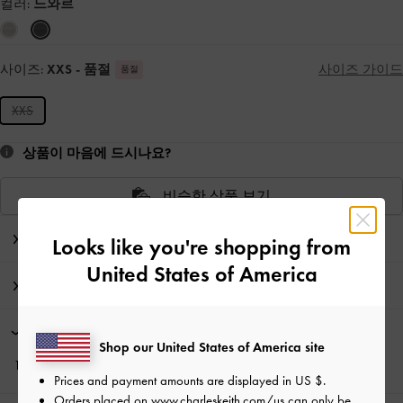
컬러:
느와르
사이즈:
XXS
- 품절
사이즈 가이드
품절
XXS
상품이 마음에 드시나요?
비슷한 상품 보기
에디터의 노트
Looks like you're shopping from
United States of America
제품 상세 정보 & 관리 방법
프로모션
Shop our United States of America site
10% 할인*, 뉴스레터 구독과
회원가입*
으로 만나보세요!
Prices and payment amounts are displayed in
US $
.
Orders placed on
www.charleskeith.com/us
can only be