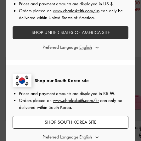
₩39,900
₩59,900
₩74,100
Prices and payment amounts are displayed in
US $
.
50% OFF
50% OFF
30% OFF
Orders placed on
www.charleskeith.com/us
can only be
delivered within United States of America.
SHOP UNITED STATES OF AMERICA SITE
Preferred Language:
스타일링 팁
Shop our South Korea site
Prices and payment amounts are displayed in
KR ₩
.
Orders placed on
www.charleskeith.com/kr
can only be
delivered within South Korea.
SHOP SOUTH KOREA SITE
번시 더블-스트랩 스포
케이 스트라이프 슬립
로이 앵클-스트
츠 샌들
-
핑크
온 스니커즈
-
핑크
폼 펌프스
-
Preferred Language: