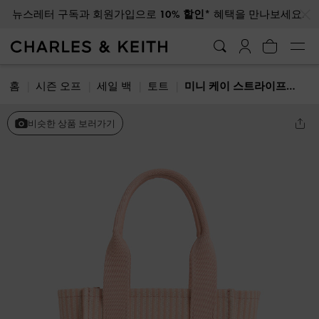
…
…
뉴스레터 구독과 회원가입으로
10% 할인*
혜택을 만나보세요.
홈
시즌 오프
세일 백
토트
미니 케이 스트라이프 토트 백
비슷한 상품 보러가기