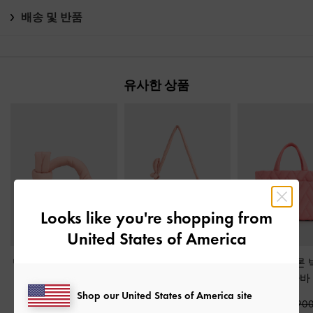
배송 및 반품
유사한 상품
Looks like you're shopping from
United States of America
델릴라 나일론 보우 퍼
델릴라 나일론 노티드
나일론 쉐브론 
피 백
-
핑크
호보백
-
핑크
트백
-
구아바
Shop our United States of America site
₩79,900
₩119,900
₩105,90