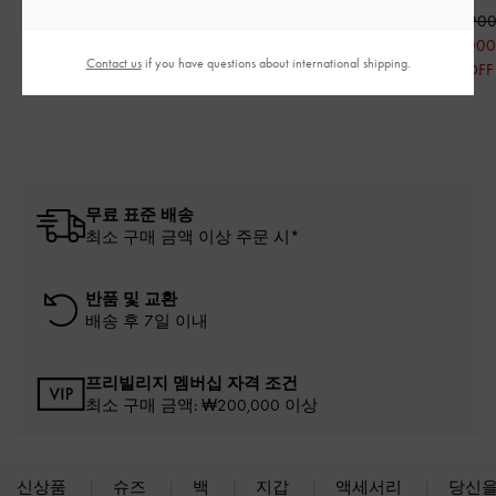
₩75,900
₩99,900
₩125,90
₩38,000
₩50,000
₩63,000
Contact us
if you have questions about international shipping.
50% OFF
50% OFF
50% OFF
무료 표준 배송
최소 구매 금액 이상 주문 시*
반품 및 교환
배송 후 7일 이내
프리빌리지 멤버십 자격 조건
최소 구매 금액: ₩200,000 이상
신상품
슈즈
백
지갑
액세서리
당신을