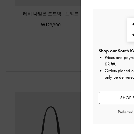
레비 나일론 토트백
-
느와르
알린 이롱게이티드 핸
와르
₩129,900
₩149,90
Shop our South Ko
Prices and paym
KR ₩
.
Orders placed 
only be delivere
SHOP 
Preferre