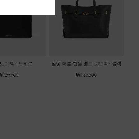
 토트 백
-
느와르
알렛 더블-핸들 벨트 토트백
-
블랙
₩129,900
₩149,900