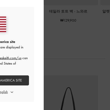
진스 토트백
-
느와르
데일라 토트 백
-
느와르
알렛
₩159,900
₩129,900
erica site
are displayed in
eskeith.com/us
can
ed States of
 AMERICA SITE