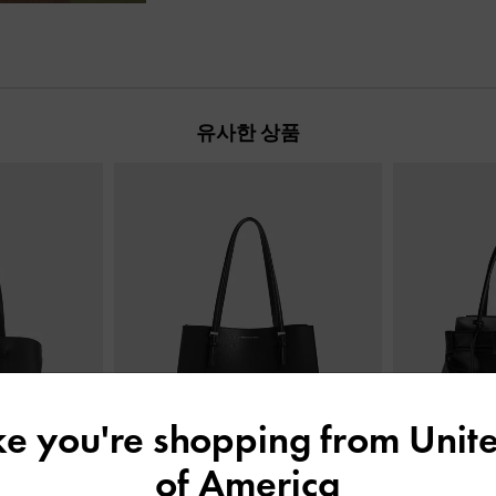
유사한 상품
ike you're shopping from
Unite
of America