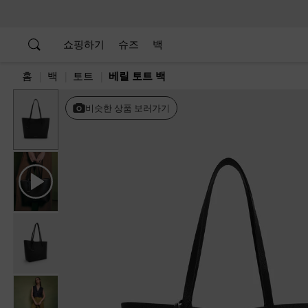
…
…
쇼핑하기
슈즈
백
홈
백
토트
베릴 토트 백
Previous
비슷한 상품 보러가기