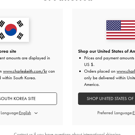
들 토트 백
-
느
산사 토트 백
-
느와르
아리타 
₩139,900
0
rea site
Shop our United States of Am
ent amounts are displayed in
Prices and payment amounts 
US $
.
on
www.charleskeith.com/kr
can
Orders placed on
www.charl
d within South Korea.
only be delivered within Unit
스타일링 팁
America.
SOUTH KOREA SITE
SHOP UNITED STATES OF
d Language:
Preferred Language:
Contact us
if you have questions about international shipping.