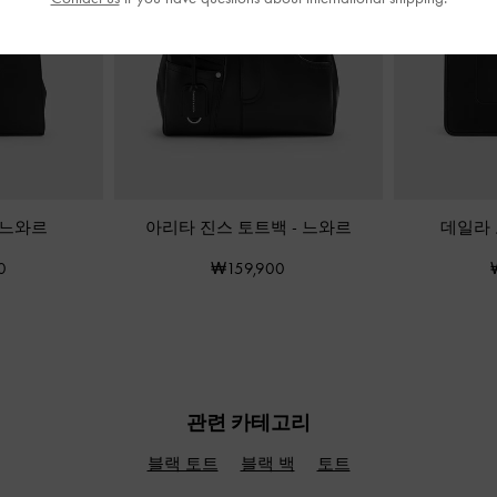
느와르
아리타 진스 토트백
-
느와르
데일라
0
₩159,900
관련 카테고리
블랙 토트
블랙 백
토트