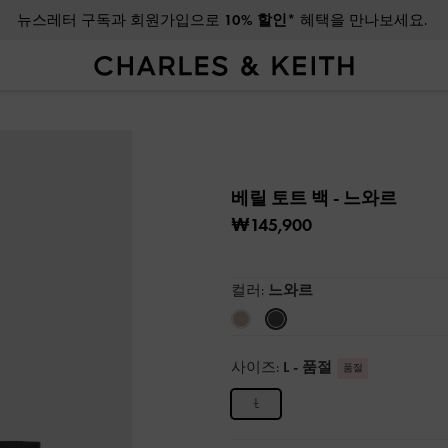
뉴스레터 구독과 회원가입으로
10% 할인*
혜택을 만나보세요.
베릴 토트 백
- 느와르
₩145,900
컬러:
느와르
사이즈:
L
- 품절
품절
L