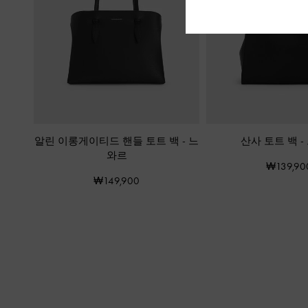
알린 이롱게이티드 핸들 토트 백
-
느
산사 토트 백
-
와르
₩139,90
₩149,900