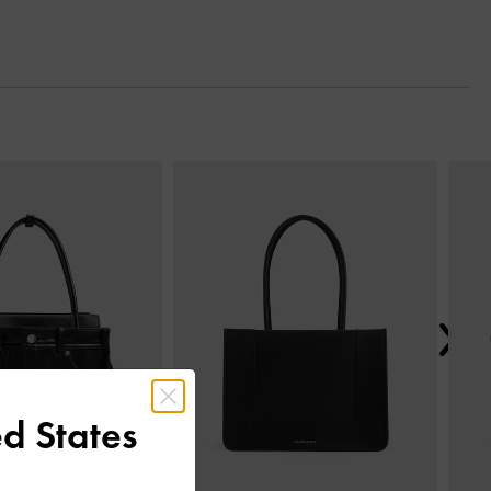
Next
d States