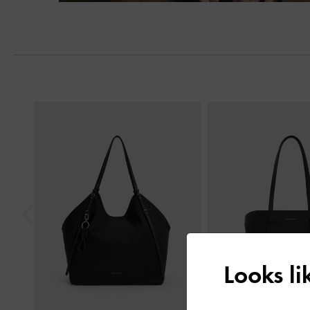
Next
Previous
Looks l