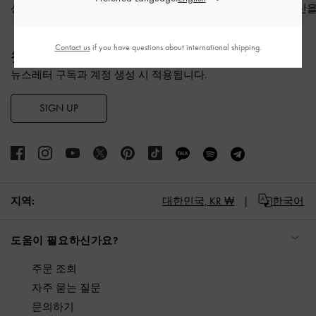
신상품
슈즈
백
지갑
액세서리
당신을
Site footer
Contact us
if you have questions about international shipping.
첫 구매 10% 할인 혜택
뉴스레터 구독과 계정 생성 시 적용됩니다.
SIGN UP
지역:
대한민국,
KR ₩
한국어
도움이 필요하신가요?
주문 조회
자주 묻는 질문
문의하기