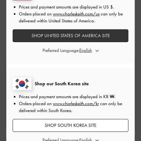
Prices and payment amounts are displayed in
US $
.
관련 카테고리
Orders placed on
www.charleskeith.com/us
can only be
delivered within United States of America.
블루 숄더백
블루 백
숄더백
SHOP UNITED STATES OF AMERICA SITE
Preferred Language:
무료 표준 배송
최소 구매 금액 이상 주문 시*
Shop our South Korea site
반품 및 교환
Prices and payment amounts are displayed in
KR ₩
.
배송 후 7일 이내
Orders placed on
www.charleskeith.com/kr
can only be
delivered within South Korea.
프리빌리지 멤버십 자격 조건
최소 구매 금액: ₩200,000 이상
SHOP SOUTH KOREA SITE
Preferred Language: