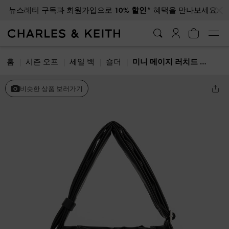
…
…
뉴스레터 구독과 회원가입으로
10% 할인*
혜택을 만나보세요.
홈
시즌 오프
세일 백
숄더
미니 메이지 러치드 드로스트링 호보 백
비슷한 상품 보러가기