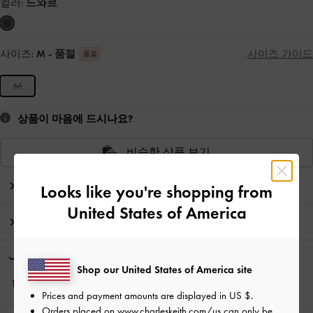
컬러:
느와르
사이즈:
M
- 품절
사이즈 가이드
품절
M
상품이 마음에 드시나요?
비슷한 상품 보기
에디터의 노트
Looks like you're shopping from
United States of America
제품 상세 정보 & 관리 방법
프로모션
Shop our United States of America site
10% 할인*, 뉴스레터 구독과
회원가입*
으로 만나보세요!
Prices and payment amounts are displayed in
US $
.
Orders placed on
www.charleskeith.com/us
can only be