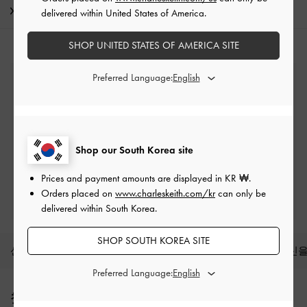
배송 및 반품
delivered within United States of America.
SHOP UNITED STATES OF AMERICA SITE
Preferred Language:
무료 표준 배송
최소 구매 금액 이상 주문 시*
반품 및 교환
배송 후 7일 이내
Shop our South Korea site
Prices and payment amounts are displayed in
KR ₩
.
프리빌리지 멤버십 자격 조건
Orders placed on
www.charleskeith.com/kr
can only be
최소 구매 금액: ₩200,000 이상
delivered within South Korea.
SHOP SOUTH KOREA SITE
신상품
슈즈
백
지갑
액세서리
당신을
Preferred Language:
Site footer
첫 구매 10% 할인 혜택