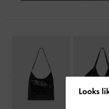
Next
Previous
Looks l