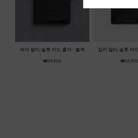
레더 멀티-슬롯 카드 홀더
-
블랙
칼리 멀티-슬롯 카
₩39,900
₩35,90