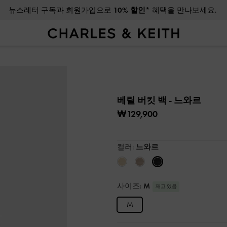
뉴스레터 구독과 회원가입으로
10% 할인*
혜택을 만나보세요.
베릴 버킷 백
- 느와르
₩129,900
컬러:
느와르
사이즈:
M
재고 있음
M