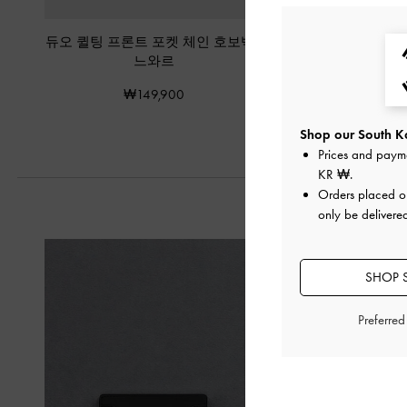
듀오 퀼팅 프론트 포켓 체인 호보백
-
레비 나일론 토트
느와르
₩129,90
₩149,900
Shop our South Ko
Prices and paym
KR ₩
.
Orders placed 
only be delivere
SHOP 
Preferre