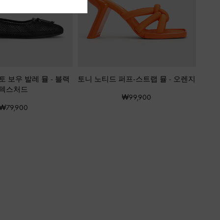
토 보우 발레 뮬
-
블랙
토니 노티드 퍼프-스트랩 뮬
-
오렌지
텍스처드
₩99,900
₩79,900