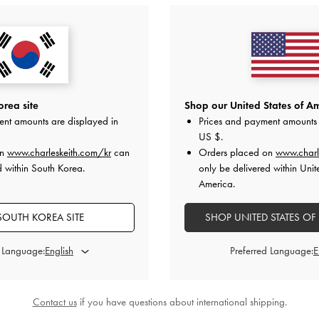
백
-
느와르
노앤 이롱게이티드 핸들 토트백
-
느
타티아나 
와르
0
₩119,900
rea site
Shop our United States of Am
ent amounts are displayed in
Prices and payment amounts 
US $
.
on
www.charleskeith.com/kr
can
Orders placed on
www.charl
스타일링 팁
d within South Korea.
only be delivered within Unit
America.
SOUTH KOREA SITE
SHOP UNITED STATES OF
d Language:
Preferred Language:
Contact us
if you have questions about international shipping.