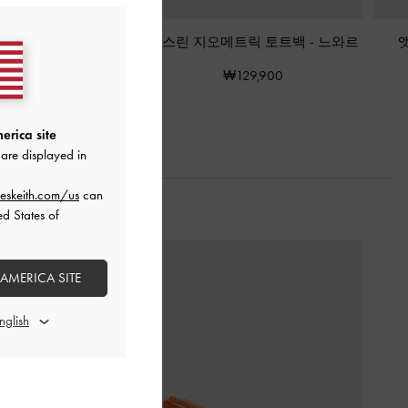
스터드 숄더백
-
느와르
나스린 지오메트릭 토트백
-
느와르
₩139,900
₩129,900
erica site
are displayed in
eskeith.com/us
can
ed States of
 AMERICA SITE