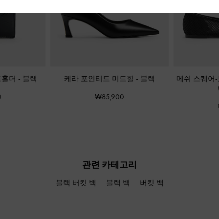
드홀더
-
블랙
케라 포인티드 미드힐
-
블랙
메쉬 스퀘어-
0
₩85,900
관련 카테고리
블랙 버킷 백
블랙 백
버킷 백