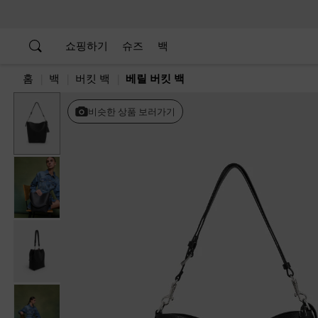
…
…
쇼핑하기
슈즈
백
홈
백
버킷 백
베릴 버킷 백
Previous
비슷한 상품 보러가기