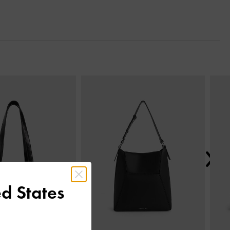
Next
d States