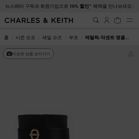
…
…
뉴스레터 구독과 회원가입으로
10% 할인*
혜택을 만나보세요.
홈
시즌 오프
세일 슈즈
부츠
메탈릭-악센트 앵클부츠
비슷한 상품 보러가기