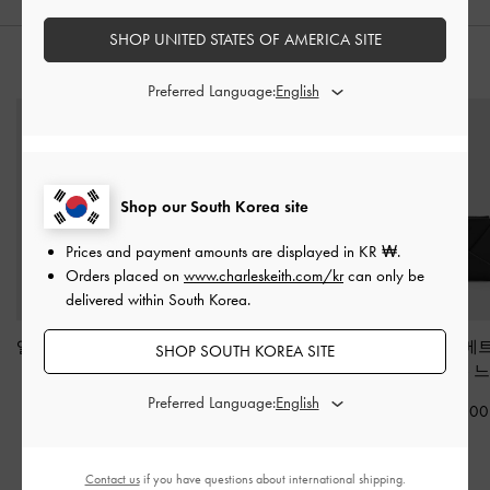
SHOP UNITED STATES OF AMERICA SITE
스타일링 팁
Preferred Language:
Shop our South Korea site
Prices and payment amounts are displayed in
KR ₩
.
Orders placed on
www.charleskeith.com/kr
can only be
delivered within South Korea.
앨바 퀼티드 탑-지퍼 스
미니 XL 제퍼 태슬 토트
미도리 지오메트
SHOP SOUTH KOREA SITE
몰 월렛
-
블랙
백
-
블랙
지퍼 월렛
-
느
Preferred Language:
₩49,900
₩129,900
₩45,900
Contact us
if you have questions about international shipping.