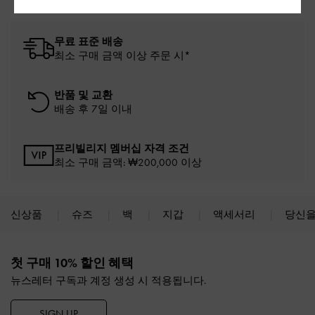
무료 표준 배송
최소 구매 금액 이상 주문 시*
반품 및 교환
배송 후 7일 이내
프리빌리지 멤버십 자격 조건
최소 구매 금액: ₩200,000 이상
신상품
슈즈
백
지갑
액세서리
당신을
Site footer
첫 구매 10% 할인 혜택
뉴스레터 구독과 계정 생성 시 적용됩니다.
SIGN UP