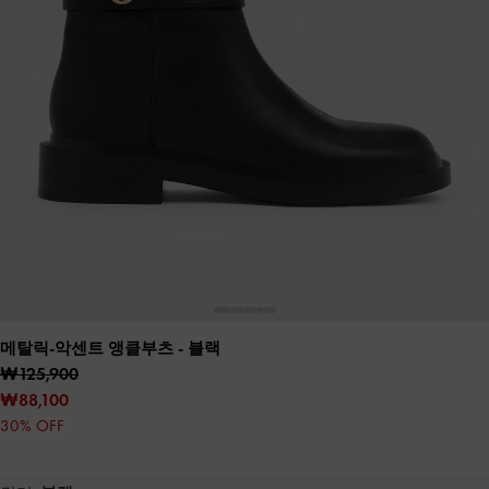
메탈릭-악센트 앵클부츠
- 블랙
₩125,900
₩88,100
30% OFF