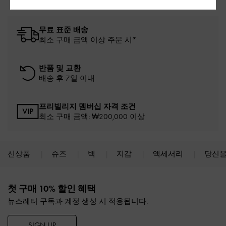
무료 표준 배송
최소 구매 금액 이상 주문 시*
반품 및 교환
배송 후 7일 이내
프리빌리지 멤버십 자격 조건
최소 구매 금액: ₩200,000 이상
신상품
슈즈
백
지갑
액세서리
당신을
Site footer
첫 구매 10% 할인 혜택
뉴스레터 구독과 계정 생성 시 적용됩니다.
SIGN UP