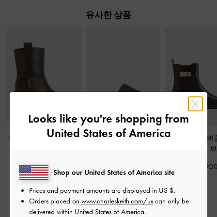
유사한 상품
Looks like you're shopping from
United States of America
카일리 사이드-버클 앵
로렌 텍스처드 플랫폼
란도 메탈릭-버
클부츠
-
다크 브라운
샌들
-
다크 브라운
부츠
-
다크 
₩135,900
₩95,900
₩135,90
Shop our United States of America site
₩68,000
50% OFF
Prices and payment amounts are displayed in
US $
.
Orders placed on
www.charleskeith.com/us
can only be
delivered within United States of America.