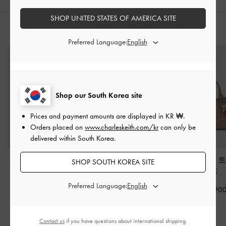
SHOP UNITED STATES OF AMERICA SITE
스타일링 팁
Preferred Language:
Shop our South Korea site
Prices and payment amounts are displayed in
KR ₩
.
Orders placed on
www.charleskeith.com/kr
can only be
delivered within South Korea.
보이저 레더 벨티드 토
XL 에놀라 캔버스 토트
바랄 비즈 참 
SHOP SOUTH KOREA SITE
트백
-
다크 브라운
백
-
초콜릿
토프
Preferred Language:
₩329,900
₩149,900
₩159,90
Contact us
if you have questions about international shipping.