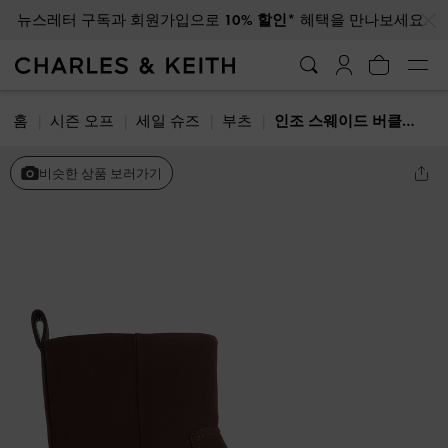
…
…
뉴스레터 구독과 회원가입으로
10% 할인*
혜택을 만나보세요.
홈
시즌 오프
세일 슈즈
부츠
인조 스웨이드 버클-스트랩 바이커 부츠
비슷한 상품 보러가기