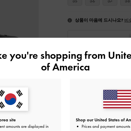
35
36
37
38
상품이 마음에 드시나요?
비
ike you're shopping from
Unite
위시리스트에 추가
of America
에디터의 노트
제품 상세 정보 & 관리 방법
프로모션
10% 할인*, 뉴스레터 구독과
배송 및 반품
rea site
Shop our United States of Am
ent amounts are displayed in
Prices and payment amounts 