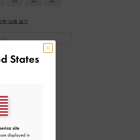
39
40
41
슷한 상품 보기
품절
d States
회원가입*
으로 만나보세요!
erica site
are displayed in