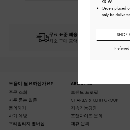
KR ₩
.
Orders placed 
only be delivere
무료 표준 배송
SHOP 
최소 구매 금액 이상 주문 시*
Preferre
신상
Site footer
도움이 필요하신가요?
ABOUT US
주문 조회
브랜드 프로필
자주 묻는 질문
CHARLES & KEITH GROUP
문의하기
지속가능경영
사기 예방
프랜차이즈 문의
프리빌리지 멤버십
제휴 문의