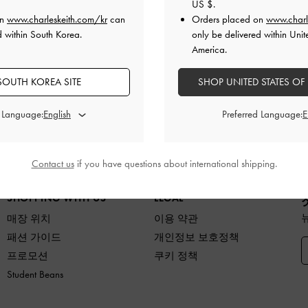
US $
.
on
www.charleskeith.com/kr
can
Orders placed on
www.charl
d within South Korea.
only be delivered within Unit
America.
SOUTH KOREA SITE
반품 및 교환
SHOP UNITED STATES OF
배송 후 7일 이내
d Language:
Preferred Language:
품
슈즈
백
지갑
액세서리
당신을 위한 
Contact us
if you have questions about international shipping.
SHOPPING WITH US
LEGAL
매장 위치
이용 약관
패션 가이드
개인정보 보호정책
프로모션
쿠키 정책
Student Beans