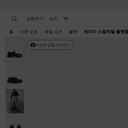
…
…
쇼핑하기
슈즈
백
홈
시즌 오프
세일 슈즈
플랫
제이미 스컬처럴 플랫
비슷한 상품 보러가기