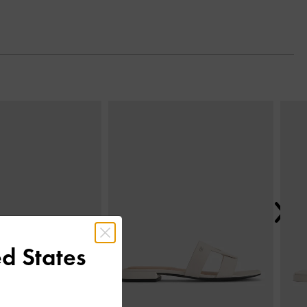
Next
d States