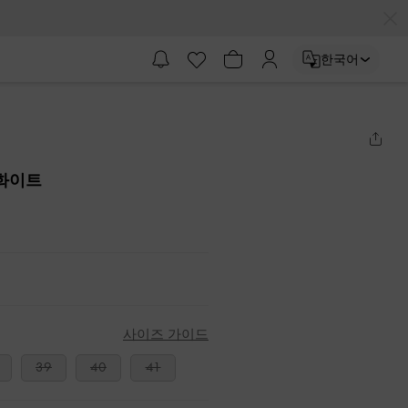
한국어
 화이트
사이즈 가이드
39
40
41