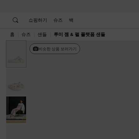
…
…
쇼핑하기
슈즈
백
홈
슈즈
샌들
루미 젬 & 펄 플랫폼 샌들
Previous
비슷한 상품 보러가기