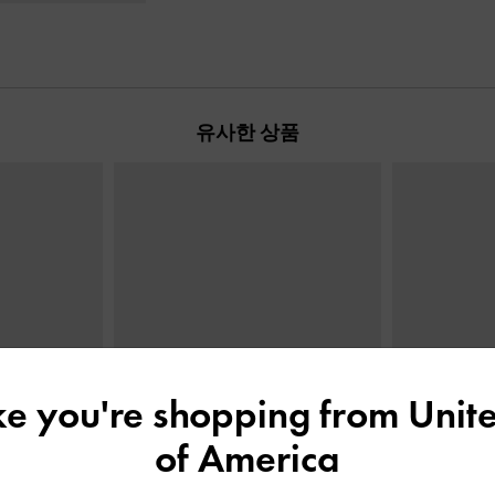
유사한 상품
ike you're shopping from
Unite
of America