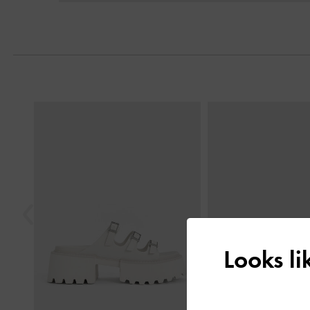
Next
Previous
Looks l