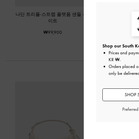
나딘 트리플-스트랩 플랫폼 샌들
-
화
에일린 메탈릭 버클 
이트
화이트
₩99,900
₩89,90
Shop our South Ko
Prices and paym
KR ₩
.
Orders placed 
only be delivere
SHOP 
Preferre