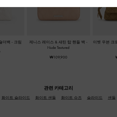
 숄더백
-
크림
제니스 레이스 & 새틴 탑 핸들 백
-
이벳 우븐 크
Nude Textured
0
₩109,900
관련 카테고리
화이트 슬라이드
화이트 샌들
화이트 슈즈
슬라이드
샌들