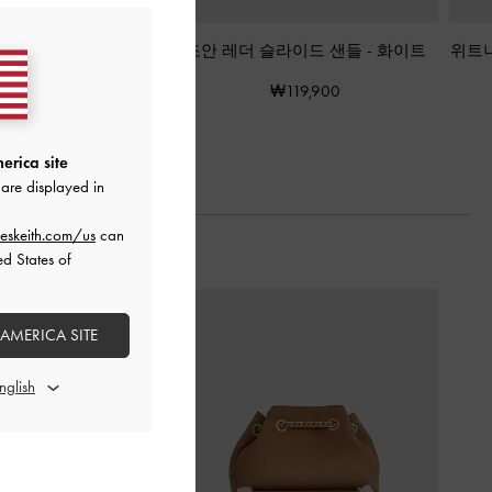
블록힐 뮬
-
화이트
조안 레더 슬라이드 샌들
-
화이트
위트니
₩89,900
₩119,900
erica site
are displayed in
eskeith.com/us
can
ed States of
 AMERICA SITE