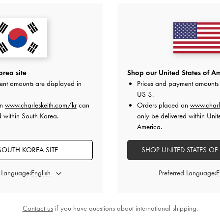
스트래피 샌들
-
V-스트랩 플랫폼 통 샌들
-
화이트
컷아웃 
₩89,900
0
rea site
Shop our United States of Am
ent amounts are displayed in
Prices and payment amounts 
US $
.
on
www.charleskeith.com/kr
can
Orders placed on
www.charl
스타일링 팁
d within South Korea.
only be delivered within Unit
America.
SOUTH KOREA SITE
SHOP UNITED STATES OF
d Language:
Preferred Language:
Contact us
if you have questions about international shipping.