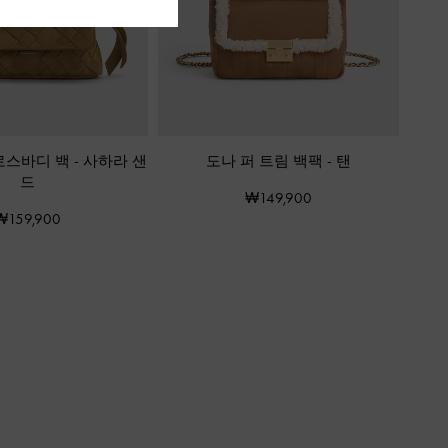
로스바디 백
-
사하라 샌
도나 퍼 트림 백팩
-
탠
드
₩149,900
₩159,900