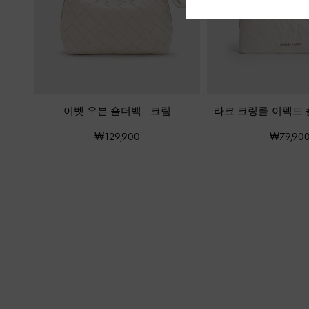
이벳 우븐 숄더백
-
크림
라크 크링클-이펙트
₩129,900
₩79,90