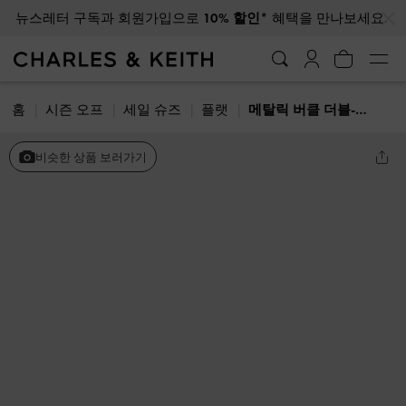
…
…
뉴스레터 구독과 회원가입으로
10% 할인*
혜택을 만나보세요.
홈
시즌 오프
세일 슈즈
플랫
메탈릭 버클 더블-스트랩 슬링백 샌들
비슷한 상품 보러가기