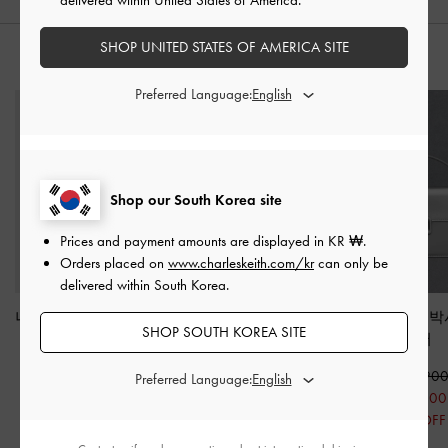
SHOP UNITED STATES OF AMERICA SITE
스타일링 팁
Preferred Language:
Shop our South Korea site
Prices and payment amounts are displayed in
KR ₩
.
Orders placed on
www.charleskeith.com/kr
can only be
delivered within South Korea.
나일론 쉐브론 숄더백
-
브리나 메탈릭 커브드
레더 메탈릭 박
SHOP SOUTH KOREA SITE
실버
호보백
-
실버
실버
₩89,900
₩99,900
₩159,90
Preferred Language:
₩62,900
₩79,900
₩95,900
30% OFF
20% OFF
40% OFF