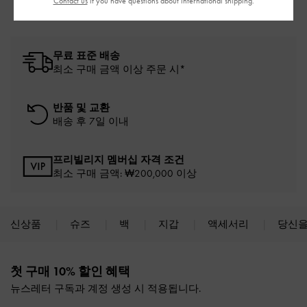
Contact us
if you have questions about international shipping.
무료 표준 배송
최소 구매 금액 이상 주문 시*
반품 및 교환
배송 후 7일 이내
프리빌리지 멤버십 자격 조건
최소 구매 금액: ₩200,000 이상
신상품
슈즈
백
지갑
액세서리
당신을
Site footer
첫 구매 10% 할인 혜택
뉴스레터 구독과 계정 생성 시 적용됩니다.