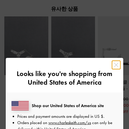
유사한 상품
Looks like you're shopping from
United States of America
메탈릭 레더 컷-아웃
디스트레스드 레더 앵
스퀘어-토 버클
티-바 메리제인 플랫
-
클-스트랩 샌들
-
실버
스트랩 샌들
-
실버
₩125,900
₩89,900
₩145,900
₩63,000
₩53,900
Shop our United States of America site
₩73,000
50% OFF
40% OFF
Prices and payment amounts are displayed in
US $
.
50% OFF
Orders placed on
www.charleskeith.com/us
can only be
delivered within United States of America.