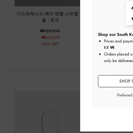
디스트레스드 레더 앵클-스트랩 샌
스퀘어-토 스트래피
들
-
초크
₩75,90
₩125,900
₩38,00
Shop our South Ko
₩63,000
50% OF
Prices and paym
50% OFF
KR ₩
.
Orders placed 
only be delivere
SHOP 
Preferre