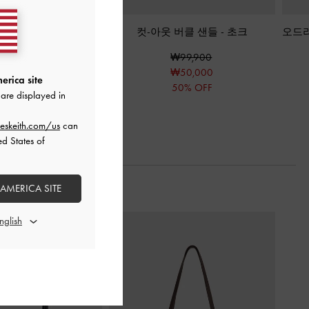
트랩 슬링백 샌들
-
초크
컷-아웃 버클 샌들
-
초크
오드라
₩89,900
₩99,900
₩53,900
₩50,000
erica site
40% OFF
50% OFF
are displayed in
eskeith.com/us
can
ed States of
 AMERICA SITE