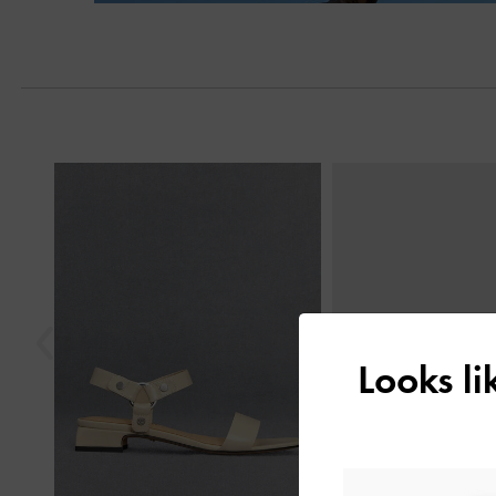
Next
Previous
Looks l