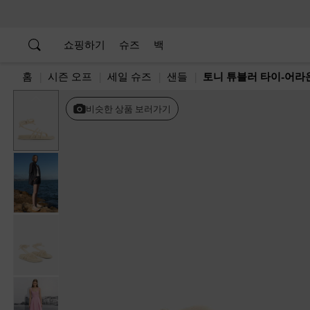
…
…
쇼핑하기
슈즈
백
홈
시즌 오프
세일 슈즈
샌들
토니 튜블러 타이-어라
Previous
비슷한 상품 보러가기