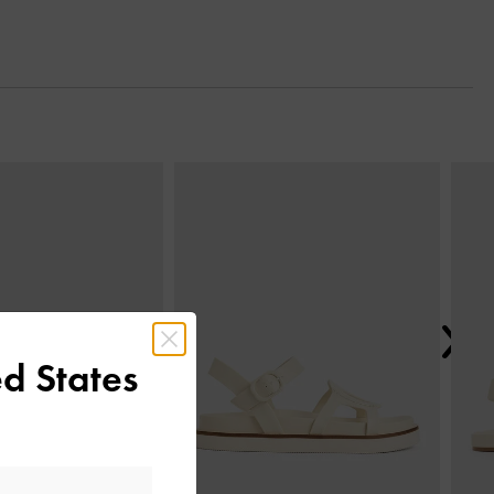
Next
d States