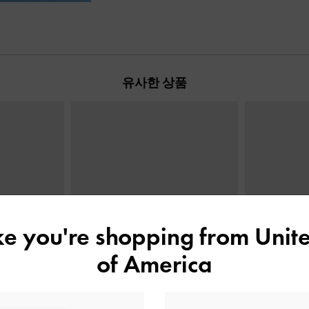
유사한 상품
ike you're shopping from
Unite
of America