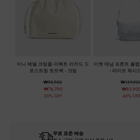
미니 베델 크링클-이펙트 러치드 드
이벳 데님 프론트 플
로스트링 토트백
-
크림
-
라이트 워시
₩95,900
₩139,90
₩76,700
₩83,90
20% OFF
40% OF
무료 표준 배송