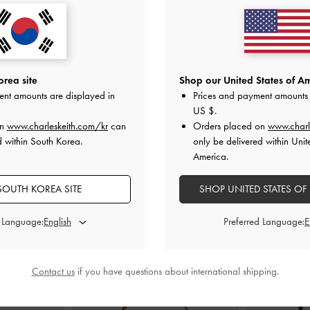
 샌들
-
초크
체인-링크 통 샌들
-
초크
버클 더블-스
0
₩89,900
0
₩71,900
rea site
Shop our United States of Am
F
20% OFF
ent amounts are displayed in
Prices and payment amounts 
US $
.
on
www.charleskeith.com/kr
can
Orders placed on
www.charl
d within South Korea.
only be delivered within Unit
America.
SOUTH KOREA SITE
SHOP UNITED STATES OF
스타일링 팁
d Language:
Preferred Language:
Contact us
if you have questions about international shipping.