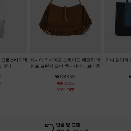
랩 크로스바디백
세시아 리사이클 스웨이드 메탈릭 악
미니 달리아 
드 데님
센트 프린지 숄더 백
-
시에나 브라운
0
₩125,900
0
₩88,100
F
30% OFF
반품 및 교환