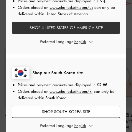
Prices and payment amounts are displayed in
US $
.
20% OFF
₩83,900
50% OFF
Orders placed on
www.charleskeith.com/us
can only be
30% OFF
delivered within United States of America.
SHOP UNITED STATES OF AMERICA SITE
스타일링 팁
Preferred Language:
Shop our South Korea site
Prices and payment amounts are displayed in
KR ₩
.
Orders placed on
www.charleskeith.com/kr
can only be
delivered within South Korea.
SHOP SOUTH KOREA SITE
새미 노티드-핸들 이롱
헤이즐 보우 패널 탑 핸
새미 노티드 핸
게이티드 백
-
버블검
들 백
-
소프트 핑크
게이티드 토트
Preferred Language:
핑크
트 핑크