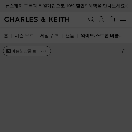
…
…
뉴스레터 구독과 회원가입으로
10% 할인*
혜택을 만나보세요.
홈
시즌 오프
세일 슈즈
샌들
와이드-스트랩 버클 통 샌들
비슷한 상품 보러가기