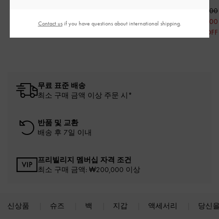
₩109,900
₩99,900
₩99,900
₩79,900
₩79,900
Contact us
if you have questions about international shipping.
20% OFF
20% OFF
무료 표준 배송
최소 구매 금액 이상 주문 시*
반품 및 교환
배송 후 7일 이내
프리빌리지 멤버십 자격 조건
최소 구매 금액: ₩200,000 이상
신상품
슈즈
백
지갑
액세서리
당신을