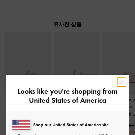
유사한 상품
Looks like you're shopping from
United States of America
새틴 크리스탈-엠벨리
골디 리사이클 폴리에
트위드 퍼프 와
시드 스트래피 샌들
-
스터 잼-인크러스트 스
트랩 슬라이드
라이트 핑크
파이럴 샌들
-
라이트
라이트 핑
핑크
Shop our United States of America site
₩85,900
₩79,900
₩68,700
₩119,900
₩40,000